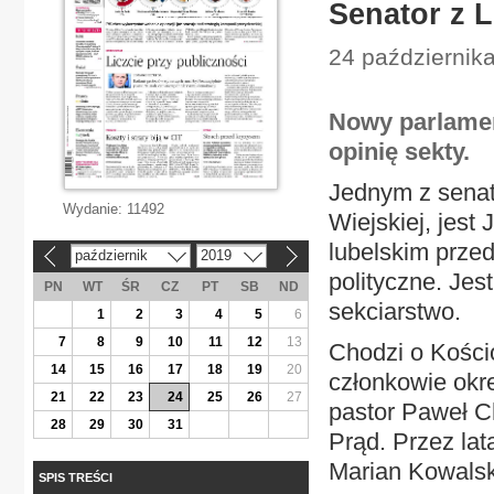
Senator z L
24 października
Nowy parlamen
opinię sekty.
Jednym z senat
Wydanie:
11492
Wiejskiej, jest
lubelskim przed
październik
2019
«
»
polityczne. Jes
PN
WT
ŚR
CZ
PT
SB
ND
sekciarstwo.
1
2
3
4
5
6
7
8
9
10
11
12
13
Chodzi o Kości
14
15
16
17
18
19
20
członkowie okreś
21
22
23
24
25
26
27
pastor Paweł Ch
28
29
30
31
Prąd. Przez lat
Marian Kowalsk
SPIS TREŚCI