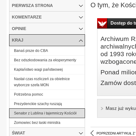
O tym, że Kośció
PIERWSZA STRONA
KOMENTARZE
Dostęp do tr
OPINIE
Archiwum Rz
KRAJ
archiwalnyc
Banaś pisze do CBA
od 1993 roku
Bez odszkodowania za eksperymenty
wzbogacone
Kapłaństwo wagi państwowej
Ponad milio
Nastał czas rozliczeń za obietnice
Zamów dostę
wyborcze szefa MON
Potrzebna pomoc
Prezydenckie szachy ruszają
Masz już wyku
Senator z Lublina i tajemniczy Kościół
Zomowiec bez łaski ministra
ŚWIAT
POPRZEDNI ARTYKUŁ Z