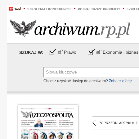
SZKOLENIA I KONFERENCJE
POZNAJ NASZE PRODUKTY
E-SKLE
Prawo
Ekonomia i biznes
SZUKAJ W:
Chcesz uzyskać dostęp do archiwum?
Zobacz ofertę
POPRZEDNI ARTYKUŁ Z