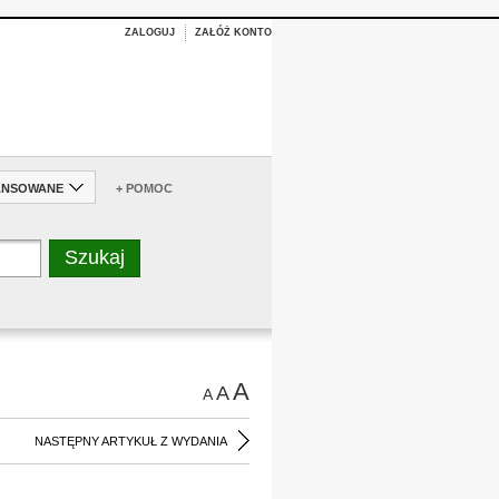
ZALOGUJ
ZAŁÓŻ KONTO
ANSOWANE
+ POMOC
A
A
A
NASTĘPNY ARTYKUŁ Z WYDANIA