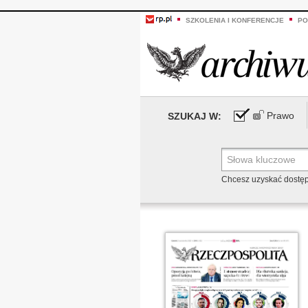
SZKOLENIA I KONFERENCJE
PO
Prawo
SZUKAJ W:
Chcesz uzyskać dostę