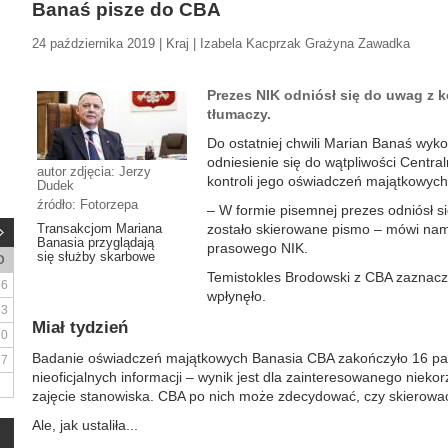
Banaś pisze do CBA
24 października 2019 | Kraj | Izabela Kacprzak Grażyna Zawadka
Prezes NIK odniósł się do uwag z ko
tłumaczy.
Do ostatniej chwili Marian Banaś wykor
odniesienie się do wątpliwości Centra
autor zdjęcia: Jerzy
kontroli jego oświadczeń majątkowych.
Dudek
źródło: Fotorzepa
– W formie pisemnej prezes odniósł s
Transakcjom Mariana
zostało skierowane pismo – mówi nam
Banasia przyglądają
prasowego NIK.
się służby skarbowe
D
Temistokles Brodowski z CBA zaznacza
6
wpłynęło.
13
Miał tydzień
20
Badanie oświadczeń majątkowych Banasia CBA zakończyło 16 paźd
27
nieoficjalnych informacji – wynik jest dla zainteresowanego nieko
zajęcie stanowiska. CBA po nich może zdecydować, czy skierować
Ale, jak ustaliła...