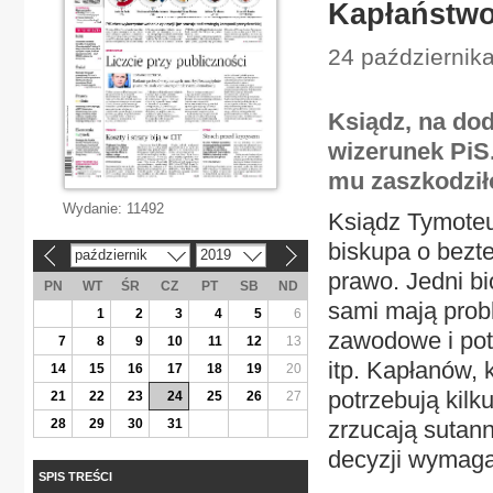
Kapłaństwo
24 października
Ksiądz, na do
wizerunek PiS.
mu zaszkodziło
Wydanie:
11492
Ksiądz Tymoteus
biskupa o bezt
październik
2019
«
»
prawo. Jedni bi
PN
WT
ŚR
CZ
PT
SB
ND
sami mają probl
1
2
3
4
5
6
zawodowe i pot
7
8
9
10
11
12
13
itp. Kapłanów, 
14
15
16
17
18
19
20
potrzebują kilku
21
22
23
24
25
26
27
28
29
30
31
zrzucają sutann
decyzji wymaga
SPIS TREŚCI