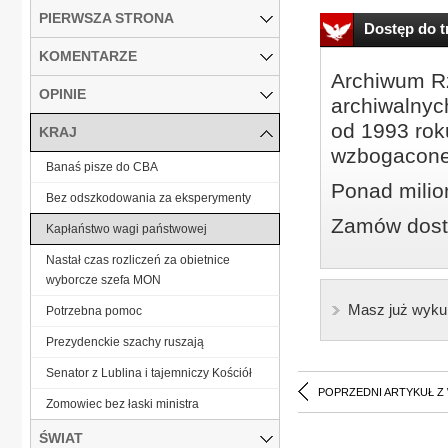
PIERWSZA STRONA
Dostęp do tr
KOMENTARZE
Archiwum Rz
OPINIE
archiwalnyc
od 1993 roku
KRAJ
wzbogacone
Banaś pisze do CBA
Ponad milio
Bez odszkodowania za eksperymenty
Zamów dostę
Kapłaństwo wagi państwowej
Nastał czas rozliczeń za obietnice
wyborcze szefa MON
Masz już wyku
Potrzebna pomoc
Prezydenckie szachy ruszają
Senator z Lublina i tajemniczy Kościół
POPRZEDNI ARTYKUŁ Z
Zomowiec bez łaski ministra
ŚWIAT