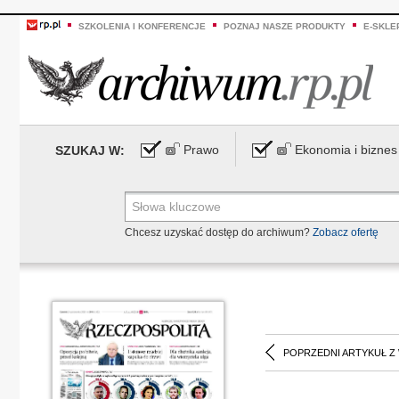
SZKOLENIA I KONFERENCJE
POZNAJ NASZE PRODUKTY
E-SKLE
Prawo
Ekonomia i biznes
SZUKAJ W:
Chcesz uzyskać dostęp do archiwum?
Zobacz ofertę
POPRZEDNI ARTYKUŁ Z