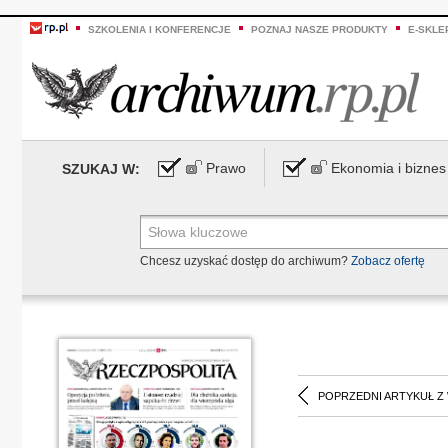
SZKOLENIA I KONFERENCJE
POZNAJ NASZE PRODUKTY
E-SKLE
Prawo
Ekonomia i biznes
SZUKAJ W:
Chcesz uzyskać dostęp do archiwum?
Zobacz ofertę
POPRZEDNI ARTYKUŁ Z