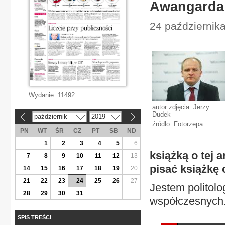
Awangarda 
24 października
Wydanie:
11492
autor zdjęcia: Jerzy
Dudek
październik
2019
«
»
źródło: Fotorzepa
PN
WT
ŚR
CZ
PT
SB
ND
1
2
3
4
5
6
książką o tej 
7
8
9
10
11
12
13
pisać książkę 
14
15
16
17
18
19
20
21
22
23
24
25
26
27
Jestem politolo
28
29
30
31
współczesnych. 
SPIS TREŚCI