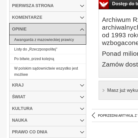
Dostęp do tr
PIERWSZA STRONA
KOMENTARZE
Archiwum Rz
archiwalnyc
OPINIE
od 1993 roku
Awangarda z mazowieckiej prawicy
wzbogacone
Listy do „Rzeczpospolitej”
Ponad milio
Po bitwie, przed kolejną
Zamów dostę
W polskim sądownictwie wszystko jest
możliwe
KRAJ
Masz już wyku
ŚWIAT
KULTURA
POPRZEDNI ARTYKUŁ Z
NAUKA
PRAWO CO DNIA