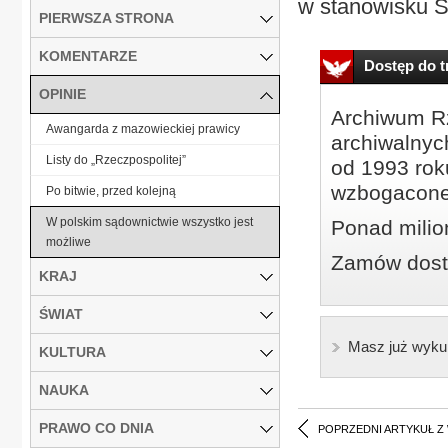
w stanowisku Se
PIERWSZA STRONA
KOMENTARZE
Dostęp do tr
OPINIE
Archiwum Rz
Awangarda z mazowieckiej prawicy
archiwalnyc
Listy do „Rzeczpospolitej”
od 1993 roku
wzbogacone
Po bitwie, przed kolejną
W polskim sądownictwie wszystko jest
Ponad milio
możliwe
Zamów dostę
KRAJ
ŚWIAT
Masz już wyku
KULTURA
NAUKA
PRAWO CO DNIA
POPRZEDNI ARTYKUŁ Z