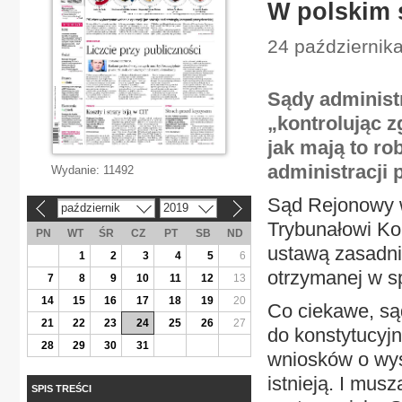
W polskim 
24 października
Sądy administ
„kontrolując z
jak mają to ro
administracji
Wydanie:
11492
Sąd Rejonowy w 
październik
2019
«
»
Trybunałowi Ko
PN
WT
ŚR
CZ
PT
SB
ND
ustawą zasadni
1
2
3
4
5
6
otrzymanej w s
7
8
9
10
11
12
13
14
15
16
17
18
19
20
Co ciekawe, są
21
22
23
24
25
26
27
do konstytucyjn
28
29
30
31
wniosków o wys
istnieją. I mu
SPIS TREŚCI