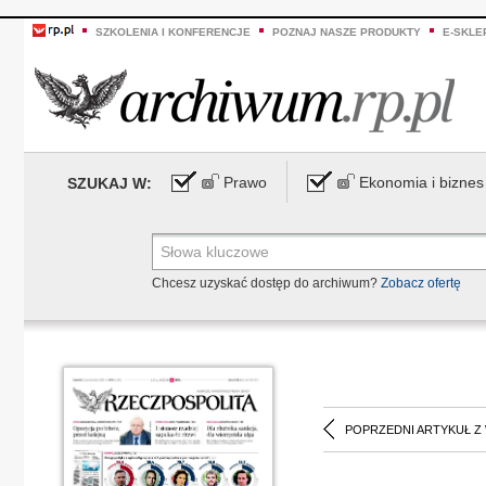
SZKOLENIA I KONFERENCJE
POZNAJ NASZE PRODUKTY
E-SKLE
Prawo
Ekonomia i biznes
SZUKAJ W:
Chcesz uzyskać dostęp do archiwum?
Zobacz ofertę
POPRZEDNI ARTYKUŁ Z