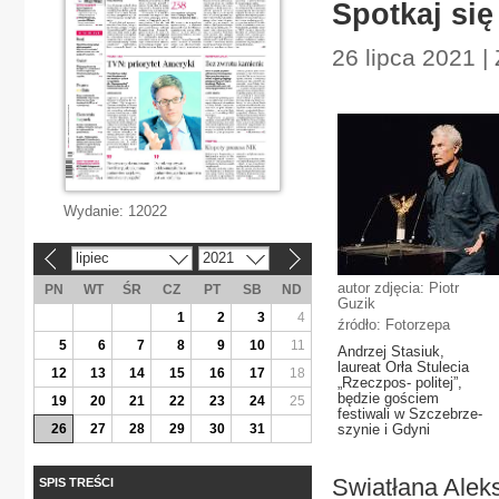
Spotkaj się 
26 lipca 2021 |
Wydanie:
12022
lipiec
2021
«
»
autor zdjęcia: Piotr
PN
WT
ŚR
CZ
PT
SB
ND
Guzik
1
2
3
4
źródło: Fotorzepa
5
6
7
8
9
10
11
Andrzej Stasiuk,
laureat Orła Stulecia
12
13
14
15
16
17
18
„Rzeczpos- politej”,
będzie gościem
19
20
21
22
23
24
25
festiwali w Szczebrze-
26
27
28
29
30
31
szynie i Gdyni
Swiatłana Aleks
SPIS TREŚCI