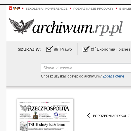
SZKOLENIA I KONFERENCJE
POZNAJ NASZE PRODUKTY
E-SKLE
Prawo
Ekonomia i biznes
SZUKAJ W:
Chcesz uzyskać dostęp do archiwum?
Zobacz ofertę
POPRZEDNI ARTYKUŁ Z