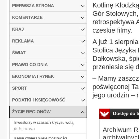
Kotlinę Kłodzk
PIERWSZA STRONA
Gór Stołowych,
KOMENTARZE
retrospektywa 
czeskie filmy.
KRAJ
A już 1 sierpn
REKLAMA
Stolica Języka 
ŚWIAT
Dałkowska, śpi
PRAWO CO DNIA
przeniesie się 
EKONOMIA I RYNEK
– Mamy zaszczy
poświęconej Ta
SPORT
jego urodzin – m
PODATKI I KSIĘGOWOŚĆ
ŻYCIE REGIONÓW
Dostęp do tr
Inwestorzy w czasach kryzysu wolą
Archiwum Rz
duże miasta
archiwalnyc
Kanał otwiera wiele możliwości