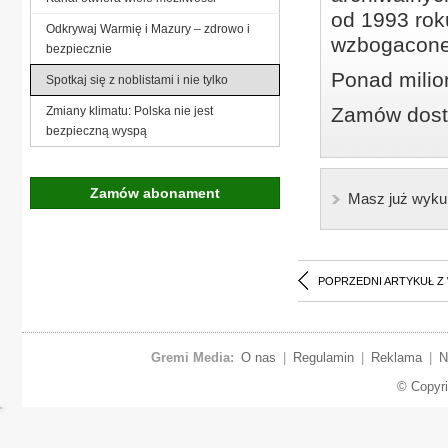
od 1993 roku
Odkrywaj Warmię i Mazury – zdrowo i
wzbogacone
bezpiecznie
Ponad milio
Spotkaj się z noblistami i nie tylko
Zamów dostę
Zmiany klimatu: Polska nie jest
bezpieczną wyspą
Zamów abonament
Masz już wyku
POPRZEDNI ARTYKUŁ Z
Gremi Media:
O nas
|
Regulamin
|
Reklama
|
N
© Copyr