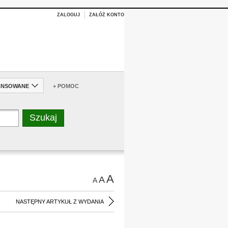
ZALOGUJ
ZAŁÓŻ KONTO
ANSOWANE
+ POMOC
A
A
A
NASTĘPNY ARTYKUŁ Z WYDANIA