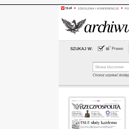
SZKOLENIA I KONFERENCJE
PO
Prawo
SZUKAJ W:
Chcesz uzyskać dostę