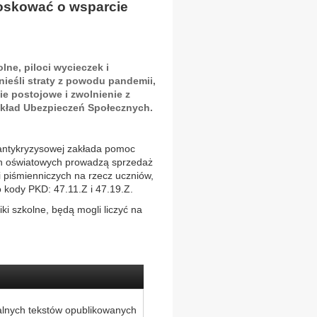
oskować o wsparcie
lne, piloci wycieczek i
nieśli straty z powodu pandemii,
e postojowe i zwolnienie z
akład Ubezpieczeń Społecznych.
 antykryzysowej zakłada pomoc
ch oświatowych prowadzą sprzedaż
 piśmienniczych na rzecz uczniów,
 kody PKD: 47.11.Z i 47.19.Z.
ki szkolne, będą mogli liczyć na
alnych tekstów opublikowanych