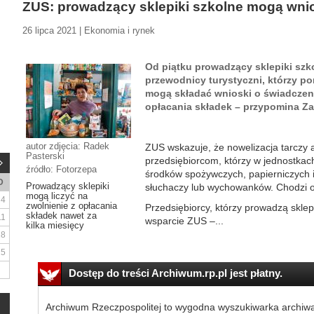
ZUS: prowadzący sklepiki szkolne mogą wni
26 lipca 2021 | Ekonomia i rynek
Od piątku prowadzący sklepiki szko
przewodnicy turystyczni, którzy po
mogą składać wnioski o świadczeni
opłacania składek – przypomina Z
autor zdjęcia: Radek
ZUS wskazuje, że nowelizacja tarczy
Pasterski
przedsiębiorcom, którzy w jednostka
źródło: Fotorzepa
środków spożywczych, papierniczych i
D
Prowadzący sklepiki
słuchaczy lub wychowanków. Chodzi o
mogą liczyć na
4
zwolnienie z opłacania
Przedsiębiorcy, którzy prowadzą sklepi
składek nawet za
11
wsparcie ZUS –...
kilka miesięcy
18
25
Dostęp do treści Archiwum.rp.pl jest płatny.
Archiwum Rzeczpospolitej to wygodna wyszukiwarka archiw