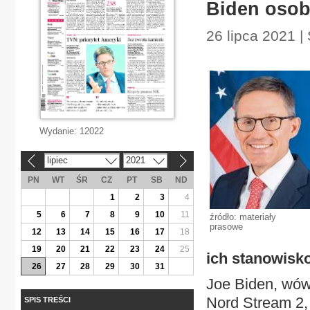
Biden osob
26 lipca 2021 | 
Wydanie:
12022
lipiec
2021
«
»
PN
WT
ŚR
CZ
PT
SB
ND
1
2
3
4
5
6
7
8
9
10
11
źródło: materiały
prasowe
12
13
14
15
16
17
18
19
20
21
22
23
24
25
ich stanowisk
26
27
28
29
30
31
Joe Biden, wów
Nord Stream 2, 
SPIS TREŚCI