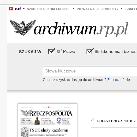
SZKOLENIA I KONFERENCJE
POZNAJ NASZE PRODUKTY
E-SKLE
Prawo
Ekonomia i biznes
SZUKAJ W:
Chcesz uzyskać dostęp do archiwum?
Zobacz ofertę
POPRZEDNI ARTYKUŁ Z