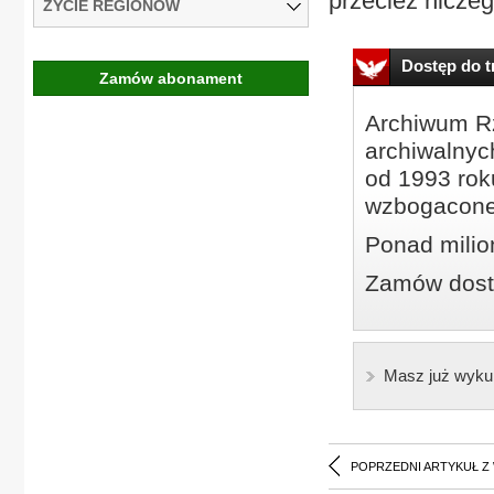
przecież niczego
ŻYCIE REGIONÓW
Dostęp do tr
Zamów abonament
Archiwum Rz
archiwalnyc
od 1993 roku
wzbogacone
Ponad milio
Zamów dostę
Masz już wyku
POPRZEDNI ARTYKUŁ Z