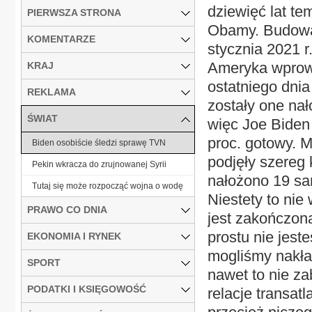
dziewięć lat te
PIERWSZA STRONA
Obamy. Budowa 
KOMENTARZE
stycznia 2021 
Ameryka wprowad
KRAJ
ostatniego dni
REKLAMA
zostały one nał
ŚWIAT
więc Joe Biden 
proc. gotowy. M
Biden osobiście śledzi sprawę TVN
podjęły szereg
Pekin wkracza do zrujnowanej Syrii
nałożono 19 sa
Tutaj się może rozpocząć wojna o wodę
Niestety to nie
PRAWO CO DNIA
jest zakończona
prostu nie jest
EKONOMIA I RYNEK
mogliśmy nakład
SPORT
nawet to nie z
PODATKI I KSIĘGOWOŚĆ
relacje transat