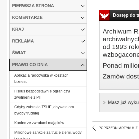
PIERWSZA STRONA
Dostęp do tr
KOMENTARZE
KRAJ
Archiwum Rz
archiwalnyc
REKLAMA
od 1993 roku
ŚWIAT
wzbogacone
Ponad milio
PRAWO CO DNIA
Zamów dostę
Aplikacja radcowska w kosztach
biznesu
Fiskus bezpodstawnie ograniczył
zwolnienie z PIT
Masz już wyku
Gdyby zabrakło TSUE, obywatelom
byłoby trudniej
Koniec ze zwrotami majątków
POPRZEDNI ARTYKUŁ Z
Milionowe sankcje za trucie ziemi, wody
i powietrza