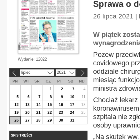
Sprawa o d
26 lipca 2021 |
W piątek zost
wynagrodzenia 
Pozew przeciwk
Wydanie:
12022
covidowego prz
oddziale chirurg
lipiec
2021
«
»
miesiąc funkcj
PN
WT
ŚR
CZ
PT
SB
ND
ministra zdrow
1
2
3
4
5
6
7
8
9
10
11
Chociaż lekarz 
12
13
14
15
16
17
18
koronawirusem,
19
20
21
22
23
24
25
szpitala nie zg
26
27
28
29
30
31
osoby uprawnio
„Na skutek ww. 
SPIS TREŚCI