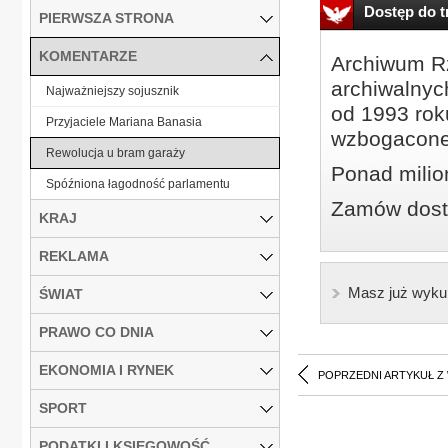
Dostęp do tr
PIERWSZA STRONA
KOMENTARZE
Archiwum Rz
archiwalnyc
Najważniejszy sojusznik
od 1993 roku
Przyjaciele Mariana Banasia
wzbogacone
Rewolucja u bram garaży
Ponad milio
Spóźniona łagodność parlamentu
Zamów dostę
KRAJ
REKLAMA
Masz już wyku
ŚWIAT
PRAWO CO DNIA
EKONOMIA I RYNEK
POPRZEDNI ARTYKUŁ Z
SPORT
PODATKI I KSIĘGOWOŚĆ