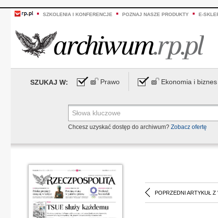
SZKOLENIA I KONFERENCJE
POZNAJ NASZE PRODUKTY
E-SKLE
Prawo
Ekonomia i biznes
SZUKAJ W:
Chcesz uzyskać dostęp do archiwum?
Zobacz ofertę
POPRZEDNI ARTYKUŁ Z