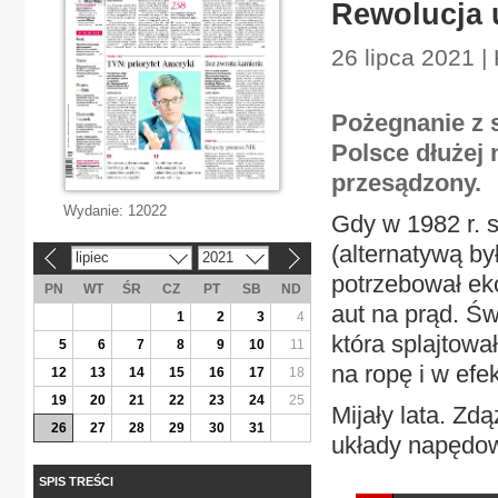
Rewolucja 
26 lipca 2021 
Pożegnanie z 
Polsce dłużej n
przesądzony.
Wydanie:
12022
Gdy w 1982 r. s
(alternatywą by
lipiec
2021
«
»
potrzebował eko
PN
WT
ŚR
CZ
PT
SB
ND
aut na prąd. Św
1
2
3
4
która splajtow
5
6
7
8
9
10
11
na ropę i w efe
12
13
14
15
16
17
18
19
20
21
22
23
24
25
Mijały lata. Zd
26
27
28
29
30
31
układy napędow
SPIS TREŚCI