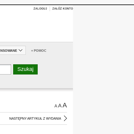
ZALOGUJ
ZAŁÓŻ KONTO
ANSOWANE
+ POMOC
A
A
A
NASTĘPNY ARTYKUŁ Z WYDANIA