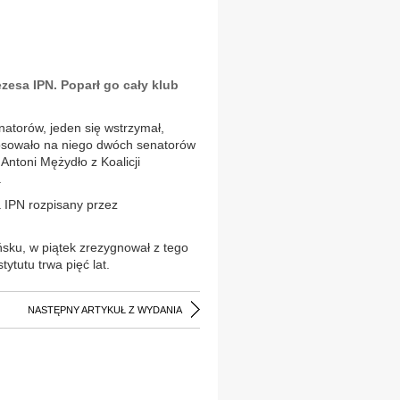
zesa IPN. Poparł go cały klub
atorów, jeden się wstrzymał,
Głosowało na niego dwóch senatorów
ż Antoni Mężydło z Koalicji
.
 IPN rozpisany przez
sku, w piątek zrezygnował z tego
ytutu trwa pięć lat.
NASTĘPNY ARTYKUŁ Z WYDANIA