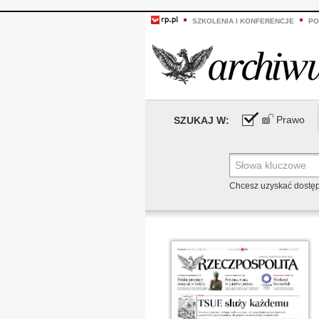
SZKOLENIA I KONFERENCJE
PO
Prawo
SZUKAJ W:
Chcesz uzyskać dostę