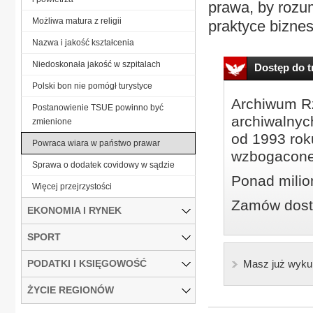
prawa, by rozum
Możliwa matura z religii
praktyce biznes
Nazwa i jakość kształcenia
Niedoskonała jakość w szpitalach
Dostęp do tr
Polski bon nie pomógł turystyce
Archiwum Rz
Postanowienie TSUE powinno być
archiwalnyc
zmienione
od 1993 roku
Powraca wiara w państwo prawar
wzbogacone
Sprawa o dodatek covidowy w sądzie
Ponad milio
Więcej przejrzystości
Zamów dostę
EKONOMIA I RYNEK
SPORT
PODATKI I KSIĘGOWOŚĆ
Masz już wyku
ŻYCIE REGIONÓW