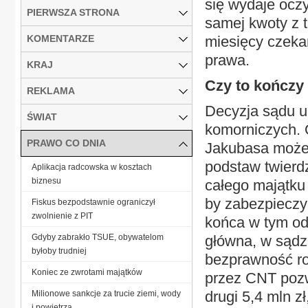
się wydaje oczy
PIERWSZA STRONA
samej kwoty z 
KOMENTARZE
miesięcy czekan
prawa.
KRAJ
Czy to kończy
REKLAMA
Decyzja sądu u
ŚWIAT
komorniczych. 
PRAWO CO DNIA
Jakubasa może
podstaw twierdz
Aplikacja radcowska w kosztach
biznesu
całego majątku
by zabezpieczyć
Fiskus bezpodstawnie ograniczył
zwolnienie z PIT
końca w tym od
Gdyby zabrakło TSUE, obywatelom
główna, w sądz
byłoby trudniej
bezprawność ro
Koniec ze zwrotami majątków
przez CNT pozw
drugi 5,4 mln zł
Milionowe sankcje za trucie ziemi, wody
i powietrza