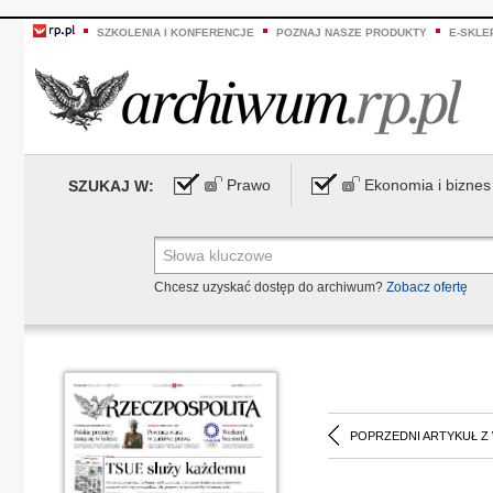
SZKOLENIA I KONFERENCJE
POZNAJ NASZE PRODUKTY
E-SKLE
Prawo
Ekonomia i biznes
SZUKAJ W:
Chcesz uzyskać dostęp do archiwum?
Zobacz ofertę
POPRZEDNI ARTYKUŁ Z