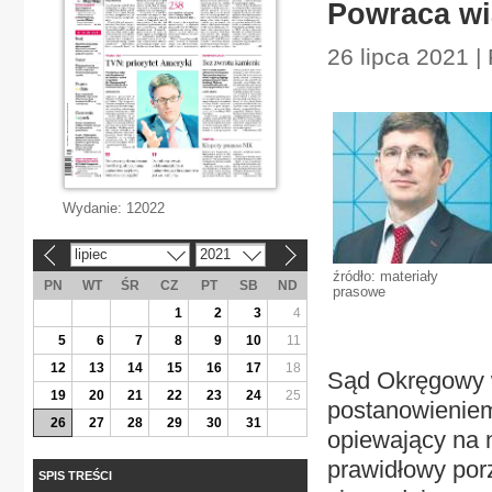
Powraca wi
26 lipca 2021 |
Wydanie:
12022
lipiec
2021
«
»
źródło: materiały
PN
WT
ŚR
CZ
PT
SB
ND
prasowe
1
2
3
4
5
6
7
8
9
10
11
12
13
14
15
16
17
18
Sąd Okręgowy 
19
20
21
22
23
24
25
postanowieniem 
26
27
28
29
30
31
opiewający na n
prawidłowy porz
SPIS TREŚCI