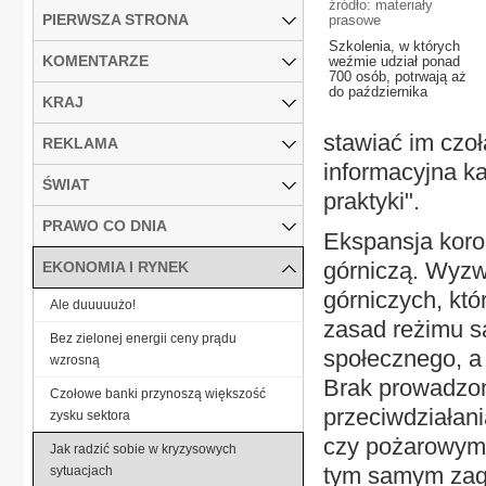
źródło: materiały
PIERWSZA STRONA
prasowe
Szkolenia, w których
KOMENTARZE
weźmie udział ponad
700 osób, potrwają aż
do października
KRAJ
stawiać im czo
REKLAMA
informacyjna 
ŚWIAT
praktyki".
PRAWO CO DNIA
Ekspansja koro
górniczą. Wyzw
EKONOMIA I RYNEK
górniczych, któ
Ale duuuuużo!
zasad reżimu s
Bez zielonej energii ceny prądu
społecznego, a 
wzrosną
Brak prowadzon
Czołowe banki przynoszą większość
przeciwdziała
zysku sektora
czy pożarowym 
Jak radzić sobie w kryzysowych
tym samym zagr
sytuacjach