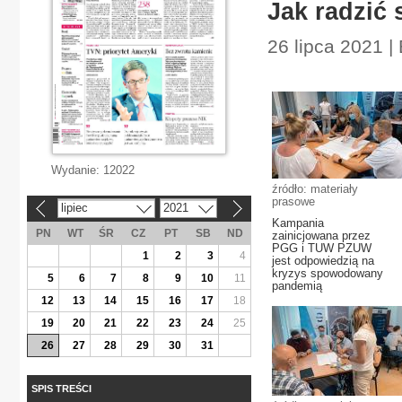
Jak radzić
26 lipca 2021 |
Wydanie:
12022
źródło: materiały
prasowe
lipiec
2021
«
»
Kampania
PN
WT
ŚR
CZ
PT
SB
ND
zainicjowana przez
PGG i TUW PZUW
1
2
3
4
jest odpowiedzią na
kryzys spowodowany
5
6
7
8
9
10
11
pandemią
12
13
14
15
16
17
18
19
20
21
22
23
24
25
26
27
28
29
30
31
SPIS TREŚCI