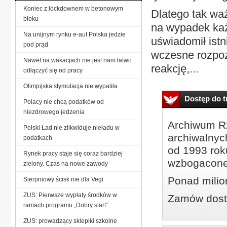
Koniec z lockdownem w betonowym
Dlatego tak waż
bloku
na wypadek każ
Na unijnym rynku e-aut Polska jedzie
uświadomił ist
pod prąd
wczesne rozpoz
Nawet na wakacjach nie jest nam łatwo
reakcję,...
odłączyć się od pracy
Olimpijska stymulacja nie wypaliła
Dostęp do tr
Polacy nie chcą podatków od
niezdrowego jedzenia
Archiwum Rz
Polski Ład nie zlikwiduje nieładu w
archiwalnyc
podatkach
od 1993 roku
Rynek pracy staje się coraz bardziej
wzbogacone
zielony. Czas na nowe zawody
Ponad milio
Sierpniowy ścisk nie dla Vegi
ZUS: Pierwsze wypłaty środków w
Zamów dostę
ramach programu „Dobry start”
ZUS: prowadzący sklepiki szkolne