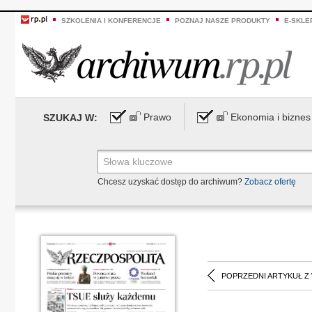
SZKOLENIA I KONFERENCJE
POZNAJ NASZE PRODUKTY
E-SKLE
Prawo
Ekonomia i biznes
SZUKAJ W:
Chcesz uzyskać dostęp do archiwum?
Zobacz ofertę
POPRZEDNI ARTYKUŁ Z