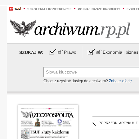
SZKOLENIA I KONFERENCJE
POZNAJ NASZE PRODUKTY
E-SKLE
Prawo
Ekonomia i biznes
SZUKAJ W:
Chcesz uzyskać dostęp do archiwum?
Zobacz ofertę
POPRZEDNI ARTYKUŁ Z