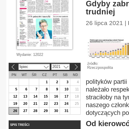
Gdyby zabr
trudniej
26 lipca 2021 |
Wydanie:
12022
źródło:
lipiec
2021
Rzeczpospolita
«
»
PN
WT
ŚR
CZ
PT
SB
ND
polityków parti
1
2
3
4
należało respek
5
6
7
8
9
10
11
straciłoby na t
12
13
14
15
16
17
18
naszego człon
19
20
21
22
23
24
25
26
27
28
29
30
31
dotyczących pol
Od kierowcó
SPIS TREŚCI