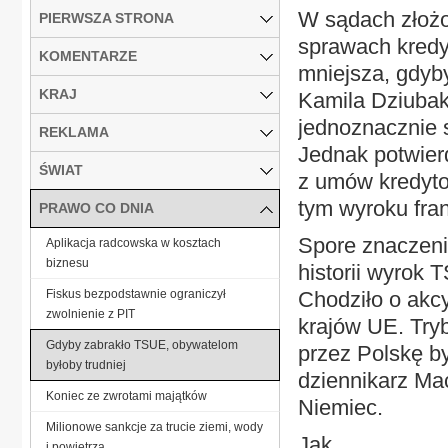
W sądach złożo
PIERWSZA STRONA
sprawach kredy
KOMENTARZE
mniejsza, gdyb
KRAJ
Kamila Dziubak
jednoznacznie 
REKLAMA
Jednak potwierd
ŚWIAT
z umów kredyto
tym wyroku fra
PRAWO CO DNIA
Spore znaczenie
Aplikacja radcowska w kosztach
biznesu
historii wyrok 
Fiskus bezpodstawnie ograniczył
Chodziło o akc
zwolnienie z PIT
krajów UE. Try
Gdyby zabrakło TSUE, obywatelom
przez Polskę b
byłoby trudniej
dziennikarz Mac
Koniec ze zwrotami majątków
Niemiec.
Milionowe sankcje za trucie ziemi, wody
Jak...
i powietrza