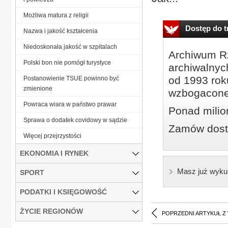
Możliwa matura z religii
Dostęp do tr
Nazwa i jakość kształcenia
Niedoskonała jakość w szpitalach
Archiwum Rz
Polski bon nie pomógł turystyce
archiwalnyc
od 1993 roku
Postanowienie TSUE powinno być
zmienione
wzbogacone
Powraca wiara w państwo prawar
Ponad milio
Sprawa o dodatek covidowy w sądzie
Zamów dostę
Więcej przejrzystości
EKONOMIA I RYNEK
Masz już wyku
SPORT
PODATKI I KSIĘGOWOŚĆ
ŻYCIE REGIONÓW
POPRZEDNI ARTYKUŁ Z