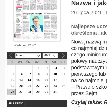
Nazwa i jak
26 lipca 2021 |
Najlepsze ucz
określenia „a
Nową nazwą mają
Wydanie:
12022
co najmniej dzi
czego minimum 
lipiec
2021
«
»
połowy nauczyc
PN
WT
ŚR
CZ
PT
SB
ND
podstawowym mi
1
2
3
4
pierwszego lub 
5
6
7
8
9
10
11
na co najmniej 
12
13
14
15
16
17
18
– Prawo o szko
19
20
21
22
23
24
25
26
27
28
29
30
31
przez Sejm.
Czytaj także:
R
SPIS TREŚCI