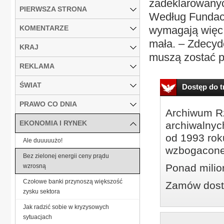
zadeklarowanyc
PIERWSZA STRONA
Według Fundacj
KOMENTARZE
wymagają więc 
mała. – Zdecyd
KRAJ
muszą zostać po
REKLAMA
ŚWIAT
Dostęp do tr
PRAWO CO DNIA
Archiwum Rz
EKONOMIA I RYNEK
archiwalnyc
od 1993 roku
Ale duuuuużo!
wzbogacone
Bez zielonej energii ceny prądu
Ponad milio
wzrosną
Czołowe banki przynoszą większość
Zamów dostę
zysku sektora
Jak radzić sobie w kryzysowych
sytuacjach