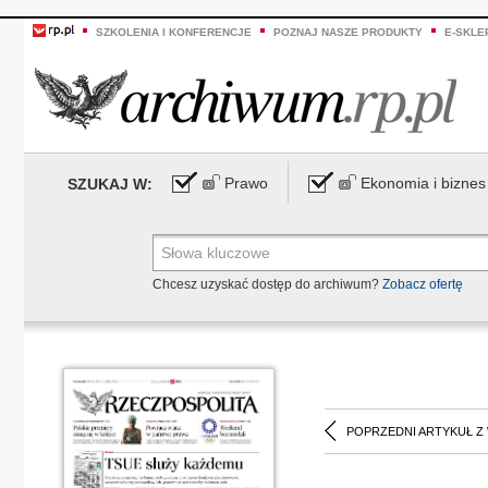
SZKOLENIA I KONFERENCJE
POZNAJ NASZE PRODUKTY
E-SKLE
Prawo
Ekonomia i biznes
SZUKAJ W:
Chcesz uzyskać dostęp do archiwum?
Zobacz ofertę
POPRZEDNI ARTYKUŁ Z