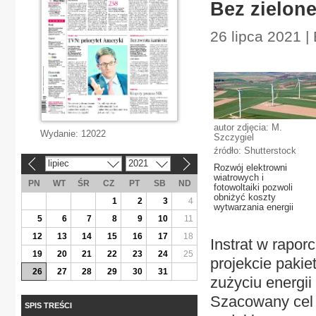
Bez zielone
26 lipca 2021 
autor zdjęcia: M.
Wydanie:
12022
Szczygiel
źródło: Shutterstock
lipiec
2021
«
»
Rozwój elektrowni
wiatrowych i
PN
WT
ŚR
CZ
PT
SB
ND
fotowoltaiki pozwoli
obniżyć koszty
1
2
3
4
wytwarzania energii
5
6
7
8
9
10
11
12
13
14
15
16
17
18
Instrat w rapo
19
20
21
22
23
24
25
projekcie pakie
26
27
28
29
30
31
zużyciu energii
Szacowany cel d
SPIS TREŚCI