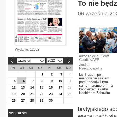
To nie będ
06 września 202
Wydanie:
12362
autor zdjęcia: Geoff
Caddick/AFP
wrzesień
2022
«
»
źródło:
PN
WT
ŚR
CZ
PT
SB
ND
Rzeczpospolita
1
2
3
4
Liz Truss – po
mianowaniu szefem
5
6
7
8
9
10
11
partii torysów i tym
samym premierem – z
12
13
14
15
16
17
18
kanclerzem skarbu
Nadhimem Zahawim
19
20
21
22
23
24
25
26
27
28
29
30
brytyjskiego spo
SPIS TREŚCI
więcej osób sta