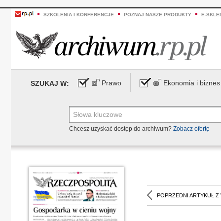
SZKOLENIA I KONFERENCJE
POZNAJ NASZE PRODUKTY
E-SKLE
Prawo
Ekonomia i biznes
SZUKAJ W:
Chcesz uzyskać dostęp do archiwum?
Zobacz ofertę
POPRZEDNI ARTYKUŁ Z