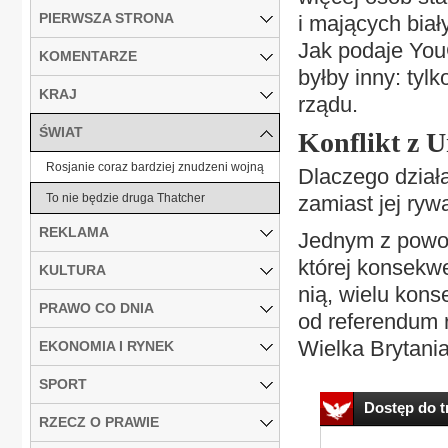
PIERWSZA STRONA
i mających biał
Jak podaje You
KOMENTARZE
byłby inny: tyl
KRAJ
rządu.
ŚWIAT
Konflikt z U
Rosjanie coraz bardziej znudzeni wojną
Dlaczego działa
To nie będzie druga Thatcher
zamiast jej ryw
REKLAMA
Jednym z powod
której konsekw
KULTURA
nią, wielu kons
PRAWO CO DNIA
od referendum 
Wielka Brytania,
EKONOMIA I RYNEK
SPORT
Dostęp do tr
RZECZ O PRAWIE