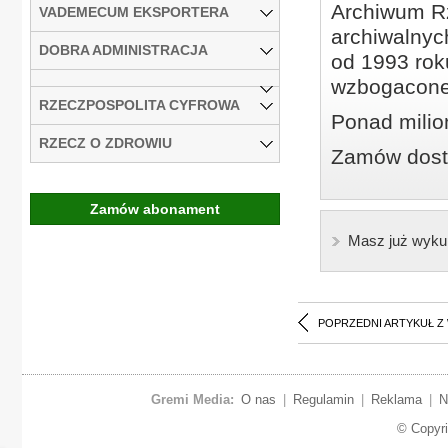
Archiwum Rz
VADEMECUM EKSPORTERA
archiwalnyc
DOBRA ADMINISTRACJA
od 1993 roku
wzbogacone
RZECZPOSPOLITA CYFROWA
Ponad milio
RZECZ O ZDROWIU
Zamów dostę
Zamów abonament
Masz już wyku
POPRZEDNI ARTYKUŁ Z
Gremi Media:
O nas
|
Regulamin
|
Reklama
|
N
© Copyr