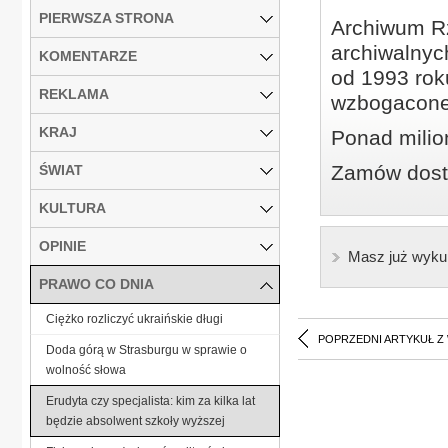
PIERWSZA STRONA
Archiwum Rz
archiwalnyc
KOMENTARZE
od 1993 roku
REKLAMA
wzbogacone
KRAJ
Ponad milio
Zamów dostę
ŚWIAT
KULTURA
OPINIE
Masz już wyku
PRAWO CO DNIA
Ciężko rozliczyć ukraińskie długi
POPRZEDNI ARTYKUŁ Z
Doda górą w Strasburgu w sprawie o
wolność słowa
Erudyta czy specjalista: kim za kilka lat
będzie absolwent szkoły wyższej