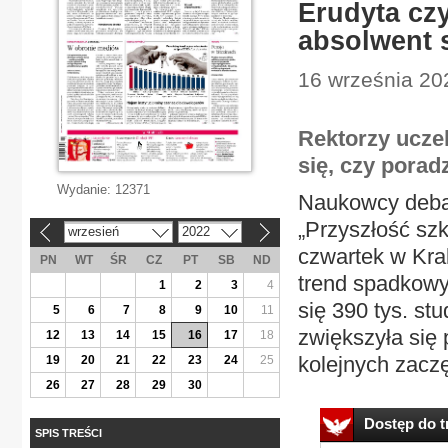
Erudyta czy
absolwent 
16 września 202
Rektorzy uczel
się, czy porad
Wydanie:
12371
Naukowcy debat
„Przyszłość szk
wrzesień
2022
«
»
czwartek w Kra
PN
WT
ŚR
CZ
PT
SB
ND
trend spadkowy
1
2
3
4
się 390 tys. stu
5
6
7
8
9
10
11
zwiększyła się 
12
13
14
15
16
17
18
kolejnych zaczęł
19
20
21
22
23
24
25
26
27
28
29
30
Dostęp do tr
SPIS TREŚCI