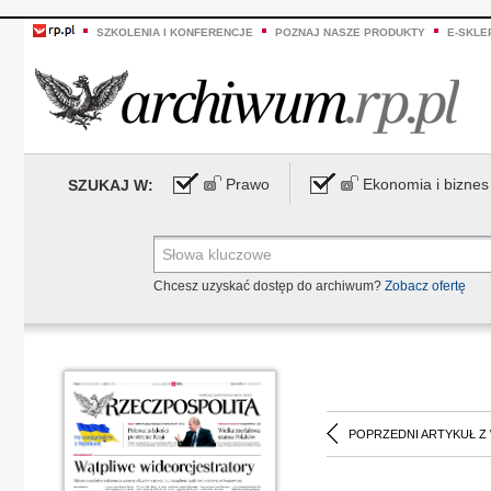
SZKOLENIA I KONFERENCJE
POZNAJ NASZE PRODUKTY
E-SKLE
Prawo
Ekonomia i biznes
SZUKAJ W:
Chcesz uzyskać dostęp do archiwum?
Zobacz ofertę
POPRZEDNI ARTYKUŁ Z