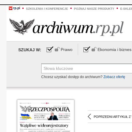
SZKOLENIA I KONFERENCJE
POZNAJ NASZE PRODUKTY
E-SKLE
Prawo
Ekonomia i biznes
SZUKAJ W:
Chcesz uzyskać dostęp do archiwum?
Zobacz ofertę
POPRZEDNI ARTYKUŁ Z