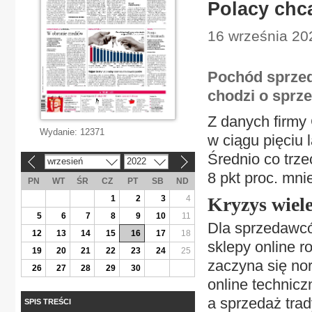
Polacy chc
16 września 202
Pochód sprzed
chodzi o sprze
Z danych firmy
Wydanie:
12371
w ciągu pięciu 
Średnio co trze
wrzesień
2022
«
»
8 pkt proc. mnie
PN
WT
ŚR
CZ
PT
SB
ND
1
2
3
4
Kryzys wiel
5
6
7
8
9
10
11
Dla sprzedawcó
12
13
14
15
16
17
18
sklepy online r
19
20
21
22
23
24
25
zaczyna się no
26
27
28
29
30
online technic
a sprzedaż trad
SPIS TREŚCI