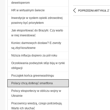
deweloperom
HR w wirtualnym świecie
POPRZEDNI ARTYKUŁ Z
Inwestycje w system opieki zdrowotnej
powinny być priorytetem
Jak eksportować do Brazylii. Czy warto
w niej inwestować
Koniec darmowych dostaw? E-zwroty
są zbyt kosztowne
Niższa inflacja dopiero za pół roku
Oczekiwania podwyżek stóp biją w rynki
obligacji
Początek końca greenwashingu
Polacy chcą dotknąć smartfona
Polscy eksporterzy w obliczu wojny w
Ukrainie
Pracownicy wiedzą, czego potrzebują.
Warto ich słuchać