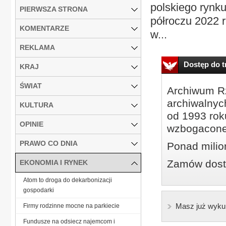
polskiego rynk
PIERWSZA STRONA
półroczu 2022 r
KOMENTARZE
w...
REKLAMA
Dostęp do tr
KRAJ
ŚWIAT
Archiwum Rz
archiwalnyc
KULTURA
od 1993 roku
OPINIE
wzbogacone
PRAWO CO DNIA
Ponad milio
Zamów dostę
EKONOMIA I RYNEK
Atom to droga do dekarbonizacji
gospodarki
Masz już wyku
Firmy rodzinne mocne na parkiecie
Fundusze na odsiecz najemcom i