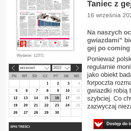
Taniec z ge
16 września 202
Na naszych oc
gwiazdami” bie
gej po coming 
Wydanie:
12371
Ponieważ polsk
regularnie moni
wrzesień
2022
«
»
jako obiekt bad
PN
WT
ŚR
CZ
PT
SB
ND
forpoczta rozm
1
2
3
4
gwiazdki robią t
5
6
7
8
9
10
11
szybciej. Co ch
12
13
14
15
16
17
18
zazwyczaj nieza
19
20
21
22
23
24
25
26
27
28
29
30
Dostęp do tr
SPIS TREŚCI