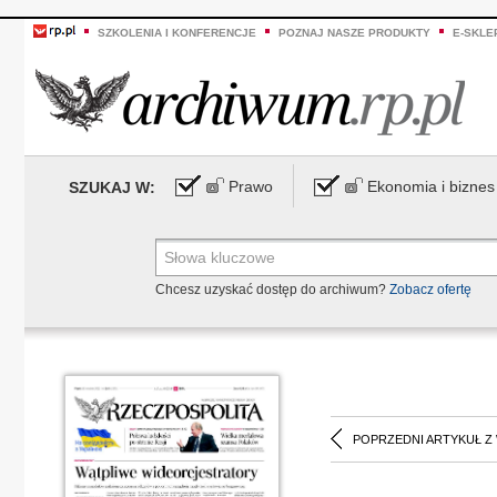
SZKOLENIA I KONFERENCJE
POZNAJ NASZE PRODUKTY
E-SKLE
Prawo
Ekonomia i biznes
SZUKAJ W:
Chcesz uzyskać dostęp do archiwum?
Zobacz ofertę
POPRZEDNI ARTYKUŁ Z