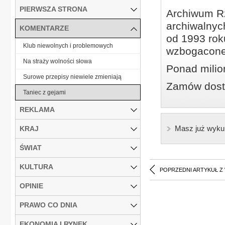
PIERWSZA STRONA
Archiwum Rz
archiwalnyc
KOMENTARZE
od 1993 roku
Klub niewolnych i problemowych
wzbogacone
Na straży wolności słowa
Ponad milio
Surowe przepisy niewiele zmieniają
Zamów dostę
Taniec z gejami
REKLAMA
Masz już wyku
KRAJ
ŚWIAT
KULTURA
POPRZEDNI ARTYKUŁ Z
OPINIE
PRAWO CO DNIA
EKONOMIA I RYNEK