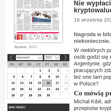
Nie wypłaci
kryptowalu
16 września 20
Nagroda w bitc
niekoniecznie.
Wydanie:
12371
W niektórych pa
osób godzi się
wrzesień
2022
«
»
Argentynie, gdz
PN
WT
ŚR
CZ
PT
SB
ND
pracujących zda
1
2
3
4
też one tam po
5
6
7
8
9
10
11
w Polsce?
12
13
14
15
16
17
18
19
20
21
22
23
24
25
Co mówią pr
26
27
28
29
30
Michał Kibil, a
przepisów krypt
SPIS TREŚCI