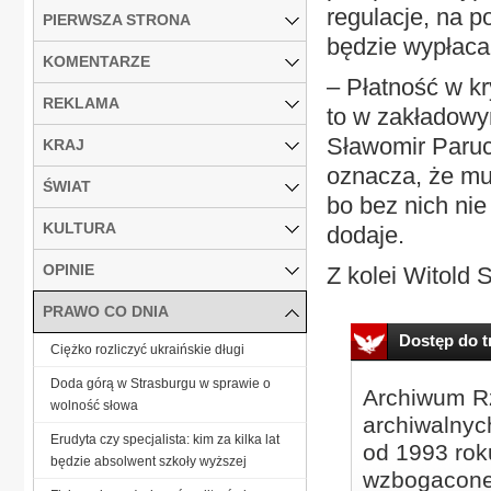
regulacje, na p
PIERWSZA STRONA
będzie wypłacan
KOMENTARZE
– Płatność w kr
REKLAMA
to w zakładowy
Sławomir Paruch
KRAJ
oznacza, że mu
ŚWIAT
bo bez nich ni
KULTURA
dodaje.
OPINIE
Z kolei Witold So
PRAWO CO DNIA
Dostęp do tr
Ciężko rozliczyć ukraińskie długi
Doda górą w Strasburgu w sprawie o
Archiwum Rz
wolność słowa
archiwalnyc
Erudyta czy specjalista: kim za kilka lat
od 1993 roku
będzie absolwent szkoły wyższej
wzbogacone