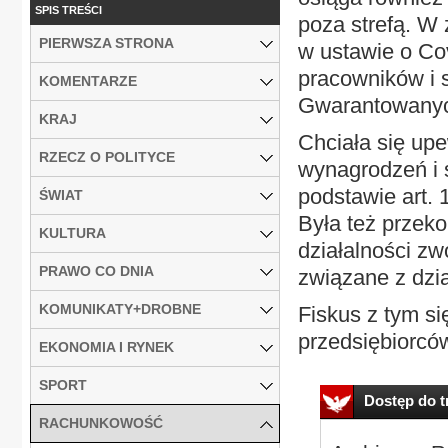
SPIS TREŚCI
poza strefą. W
PIERWSZA STRONA
w ustawie o Co
pracowników i
KOMENTARZE
Gwarantowanyc
KRAJ
Chciała się up
RZECZ O POLITYCE
wynagrodzeń i s
podstawie art. 1
ŚWIAT
Była też przeko
KULTURA
działalności zw
PRAWO CO DNIA
związane z dzi
KOMUNIKATY+DROBNE
Fiskus z tym si
przedsiębiorcó
EKONOMIA I RYNEK
SPORT
Dostęp do tr
RACHUNKOWOŚĆ