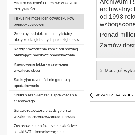
Archiwum Rz
Analiza odchyleń i kluczowe wskaźniki
archiwalnyc
efektywności
od 1993 roku
Fiskus nie może różnicować skutków
wzbogacone
pomocy covidowej
Ponad milio
Globalny podatek minimalny istotny
nie tylko dla globalnych przedsiębiorstw
Zamów dostę
Koszty prowadzenia kancelarii prawnej
obniżające podstawę opodatkowania
Księgowanie faktury wystawionej
Masz już wyku
w walucie obcej
Sankcyjne czynności nie generują
opodatkowania
Skutki niezatwierdzenia sprawozdania
POPRZEDNI ARTYKUŁ Z
finansowego
Sprawozdawczość przedsiębiorstw
w zakresie zrównoważonego rozwoju
Zastosowania na fakturze niewłaściwej
stawki VAT – konsekwencje dla