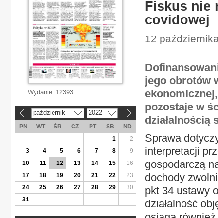
Fiskus nie
covidowej
12 październik
Dofinansowani
jego obrotów 
ekonomicznej,
Wydanie:
12393
pozostaje w ś
październik
2022
«
»
działalnością 
PN
WT
ŚR
CZ
PT
SB
ND
Sprawa dotyczył
1
2
interpretacji p
3
4
5
6
7
8
9
gospodarczą na 
10
11
12
13
14
15
16
dochody zwolni
17
18
19
20
21
22
23
24
25
26
27
28
29
30
pkt 34 ustawy 
31
działalność ob
osiąga również