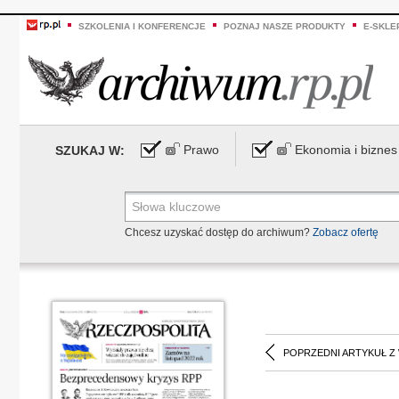
SZKOLENIA I KONFERENCJE
POZNAJ NASZE PRODUKTY
E-SKLE
Prawo
Ekonomia i biznes
SZUKAJ W:
Chcesz uzyskać dostęp do archiwum?
Zobacz ofertę
POPRZEDNI ARTYKUŁ Z