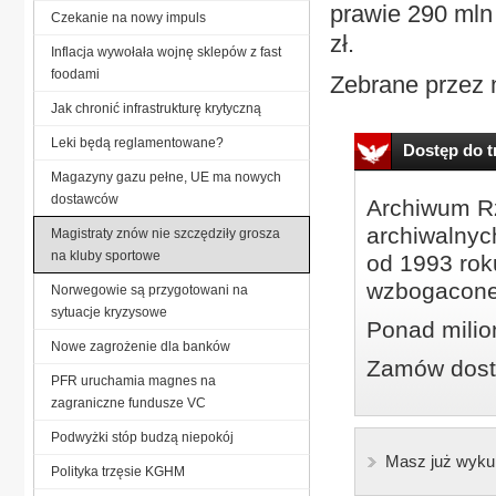
prawie 290 mln 
Czekanie na nowy impuls
zł.
Inflacja wywołała wojnę sklepów z fast
foodami
Zebrane przez n
Jak chronić infrastrukturę krytyczną
Leki będą reglamentowane?
Dostęp do tr
Magazyny gazu pełne, UE ma nowych
dostawców
Archiwum Rz
archiwalnyc
Magistraty znów nie szczędziły grosza
na kluby sportowe
od 1993 roku
wzbogacone
Norwegowie są przygotowani na
sytuacje kryzysowe
Ponad milio
Nowe zagrożenie dla banków
Zamów dostę
PFR uruchamia magnes na
zagraniczne fundusze VC
Podwyżki stóp budzą niepokój
Masz już wyku
Polityka trzęsie KGHM