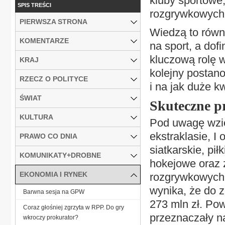
kluby sportowe
SPIS TREŚCI
rozgrywkowych
PIERWSZA STRONA
Wiedzą to równ
KOMENTARZE
na sport, a dof
kluczową rolę w
KRAJ
kolejny postano
RZECZ O POLITYCE
i na jak duże 
ŚWIAT
Skuteczne p
KULTURA
Pod uwagę wzię
ekstraklasie, I 
PRAWO CO DNIA
siatkarskie, pił
KOMUNIKATY+DROBNE
hokejowe oraz 
EKONOMIA I RYNEK
rozgrywkowych
wynika, że do z
Barwna sesja na GPW
273 mln zł. Pow
Coraz głośniej zgrzyta w RPP. Do gry
przeznaczały n
wkroczy prokurator?