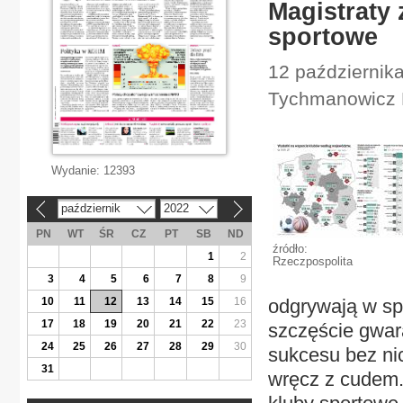
Magistraty 
sportowe
12 październik
Tychmanowicz M
Wydanie:
12393
październik
2022
«
»
PN
WT
ŚR
CZ
PT
SB
ND
źródło:
1
2
Rzeczpospolita
3
4
5
6
7
8
9
10
11
12
13
14
15
16
odgrywają w spo
17
18
19
20
21
22
23
szczęście gwara
24
25
26
27
28
29
30
sukcesu bez ni
31
wręcz z cudem.