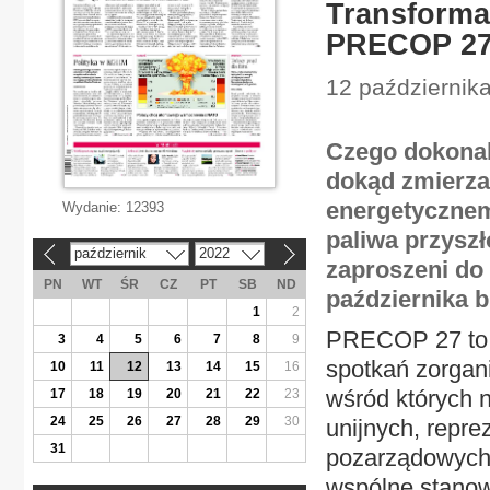
Transforma
PRECOP 2
12 października
Czego dokonal
dokąd zmierza
energetycznem
Wydanie:
12393
paliwa przyszł
październik
2022
«
»
zaproszeni do
PN
WT
ŚR
CZ
PT
SB
ND
października b
1
2
PRECOP 27 to 
3
4
5
6
7
8
9
spotkań zorgan
10
11
12
13
14
15
16
wśród których n
17
18
19
20
21
22
23
24
25
26
27
28
29
30
unijnych, reprez
31
pozarządowych.
wspólne stanow