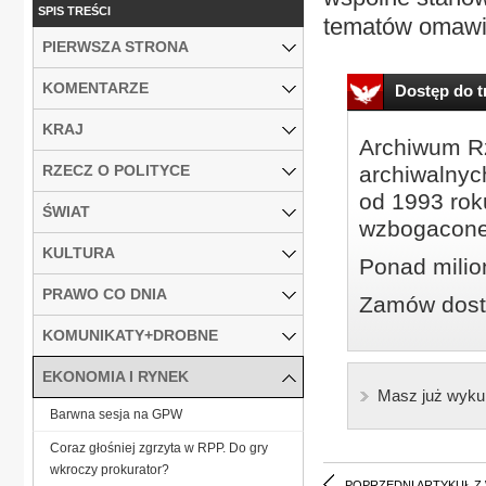
SPIS TREŚCI
tematów omawi
PIERWSZA STRONA
KOMENTARZE
Dostęp do tr
KRAJ
Archiwum Rz
RZECZ O POLITYCE
archiwalnyc
od 1993 roku
ŚWIAT
wzbogacone
KULTURA
Ponad milio
PRAWO CO DNIA
Zamów dostę
KOMUNIKATY+DROBNE
EKONOMIA I RYNEK
Masz już wyku
Barwna sesja na GPW
Coraz głośniej zgrzyta w RPP. Do gry
wkroczy prokurator?
POPRZEDNI ARTYKUŁ Z