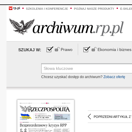
SZKOLENIA I KONFERENCJE
POZNAJ NASZE PRODUKTY
E-SKLE
Prawo
Ekonomia i biznes
SZUKAJ W:
Chcesz uzyskać dostęp do archiwum?
Zobacz ofertę
POPRZEDNI ARTYKUŁ Z