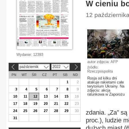
W cieniu b
12 października
Wydanie:
12393
autor zdjęcia: AFP
październik
2022
źródło:
«
»
Rzeczpospolita
PN
WT
ŚR
CZ
PT
SB
ND
Rosja od kilku dni
1
2
atakuje rakietami całe
terytorium Ukrainy. Na
3
4
5
6
7
8
9
zdjęciu: akcja
ratunkowa w Zaporożu
10
11
12
13
14
15
16
17
18
19
20
21
22
23
24
25
26
27
28
29
30
zdania. „Za” s
31
proc.), ludzie 
dużych miast (