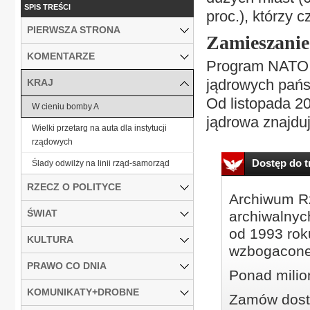
SPIS TREŚCI
proc.), którzy 
PIERWSZA STRONA
Zamieszanie
KOMENTARZE
Program NATO „
jądrowych pańs
KRAJ
Od listopada 2
W cieniu bomby A
jądrowa znajduj
Wielki przetarg na auta dla instytucji
rządowych
Dostęp do tr
Ślady odwilży na linii rząd-samorząd
RZECZ O POLITYCE
Archiwum Rz
ŚWIAT
archiwalnyc
od 1993 roku
KULTURA
wzbogacone
PRAWO CO DNIA
Ponad milio
KOMUNIKATY+DROBNE
Zamów dostę