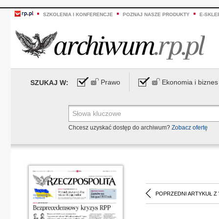
SZKOLENIA I KONFERENCJE
POZNAJ NASZE PRODUKTY
E-SKLE
Prawo
Ekonomia i biznes
SZUKAJ W:
Chcesz uzyskać dostęp do archiwum?
Zobacz ofertę
POPRZEDNI ARTYKUŁ Z