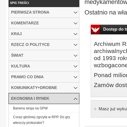
medykamentów z
SPIS TREŚCI
Ostatnio na wła
PIERWSZA STRONA
KOMENTARZE
Dostęp do tr
KRAJ
Archiwum Rz
RZECZ O POLITYCE
archiwalnyc
ŚWIAT
od 1993 roku
wzbogacone
KULTURA
Ponad milio
PRAWO CO DNIA
Zamów dostę
KOMUNIKATY+DROBNE
EKONOMIA I RYNEK
Barwna sesja na GPW
Masz już wyku
Coraz głośniej zgrzyta w RPP. Do gry
wkroczy prokurator?