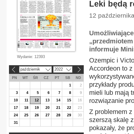
Leki będą 
12 października
Umożliwiające
„przedmiotem 
informuje Mini
Wydanie:
12393
Ozempic i Victo
Accordeon to z 
październik
2022
«
»
wykorzystywane 
PN
WT
ŚR
CZ
PT
SB
ND
przykłady prod
1
2
mieli lub mają 
3
4
5
6
7
8
9
rozwiązanie pr
10
11
12
13
14
15
16
17
18
19
20
21
22
23
Z problemem z 
24
25
26
27
28
29
30
szerszą skalę z
31
pokazały, że p