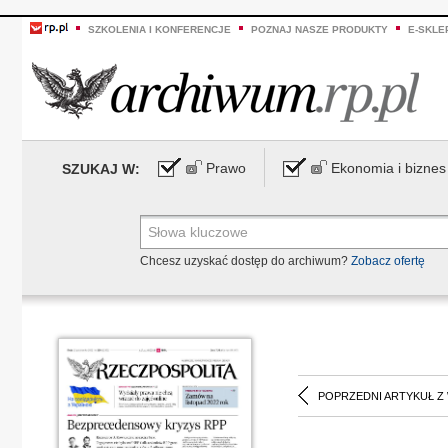
SZKOLENIA I KONFERENCJE
POZNAJ NASZE PRODUKTY
E-SKLE
Prawo
Ekonomia i biznes
SZUKAJ W:
Chcesz uzyskać dostęp do archiwum?
Zobacz ofertę
POPRZEDNI ARTYKUŁ Z