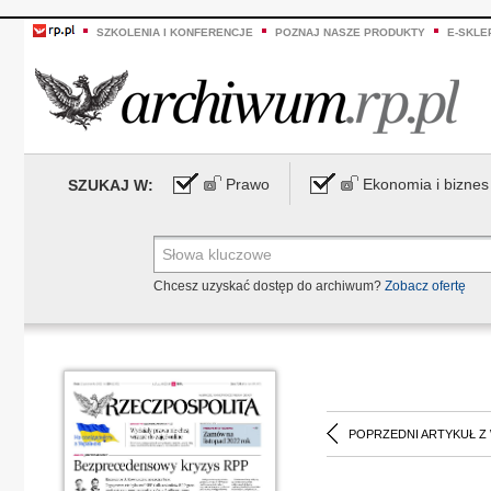
SZKOLENIA I KONFERENCJE
POZNAJ NASZE PRODUKTY
E-SKLE
Prawo
Ekonomia i biznes
SZUKAJ W:
Chcesz uzyskać dostęp do archiwum?
Zobacz ofertę
POPRZEDNI ARTYKUŁ Z