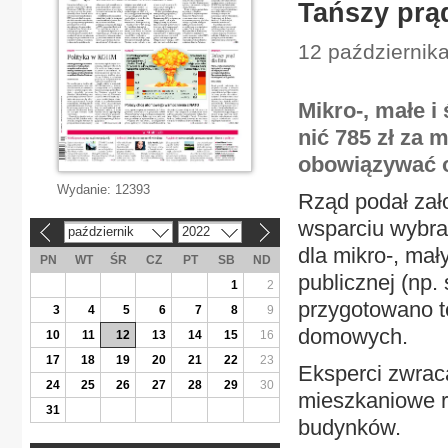
Tańszy prąd
12 października
Mikro-, małe i
nić 785 zł za
obowiązywać o
Wydanie:
12393
Rząd podał zało
wsparciu wybra
październik
2022
«
»
dla mikro-, mał
PN
WT
ŚR
CZ
PT
SB
ND
publicznej (np. 
1
2
przygotowano t
3
4
5
6
7
8
9
domowych.
10
11
12
13
14
15
16
17
18
19
20
21
22
23
Eksperci zwrac
24
25
26
27
28
29
30
mieszkaniowe r
31
budynków.