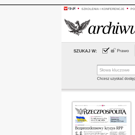
SZKOLENIA I KONFERENCJE
PO
Prawo
SZUKAJ W:
Chcesz uzyskać dostę