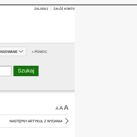
ZALOGUJ
ZAŁÓŻ KONTO
ANSOWANE
+ POMOC
A
A
A
NASTĘPNY ARTYKUŁ Z WYDANIA