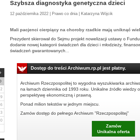
Szybsza diagnostyka genetyczna dzieci
12 października 2022 | Prawo co dnia | Katarzyna Wójcik
Mali pacjenci cierpiący na choroby rzadkie mają uniknąć wiel
Prezydent skierował do Sejmu projekt nowelizacji ustawy o Fun
dodanie nowej kategorii świadczeń dla dzieci i młodzieży, fina
świadczeń gwarantowanych...
Dostęp do treści Archiwum.rp.pl jest płatny.
D
Archiwum Rzeczpospolitej to wygodna wyszukiwarka archiw
na łamach dziennika od 1993 roku. Unikalne źródło wiedzy o
2
perspektywę ekonomiczną i prawną.
9
Ponad milion tekstów w jednym miejscu.
16
23
Zamów dostęp do pełnego Archiwum "Rzeczpospolitej"
30
Zamów
Unikalna oferta