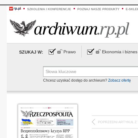
SZKOLENIA I KONFERENCJE
POZNAJ NASZE PRODUKTY
E-SKLE
Prawo
Ekonomia i biznes
SZUKAJ W:
Chcesz uzyskać dostęp do archiwum?
Zobacz ofertę
POPRZEDNI ARTYKUŁ Z