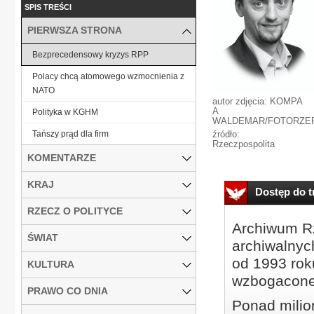
SPIS TREŚCI
PIERWSZA STRONA
Bezprecedensowy kryzys RPP
Polacy chcą atomowego wzmocnienia z
NATO
autor zdjęcia: KOMPA
A
Polityka w KGHM
WALDEMAR/FOTORZE
Tańszy prąd dla firm
źródło:
Rzeczpospolita
KOMENTARZE
KRAJ
Dostęp do tr
RZECZ O POLITYCE
Archiwum Rz
ŚWIAT
archiwalnyc
od 1993 roku
KULTURA
wzbogacone
PRAWO CO DNIA
Ponad milio