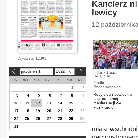
Kanclerz ni
lewicy
12 października
Wydanie:
12393
październik
2022
«
»
autor zdjęcia:
PAP/DPA
PN
WT
ŚR
CZ
PT
SB
ND
źródło:
Rzeczpospolita
1
2
Rosyjskie i sowieckie
3
4
5
6
7
8
9
flagi na letniej
manifestacji we
10
11
12
13
14
15
16
Frankfurcie
17
18
19
20
21
22
23
24
25
26
27
28
29
30
31
miast wschodni
demonstrowano 