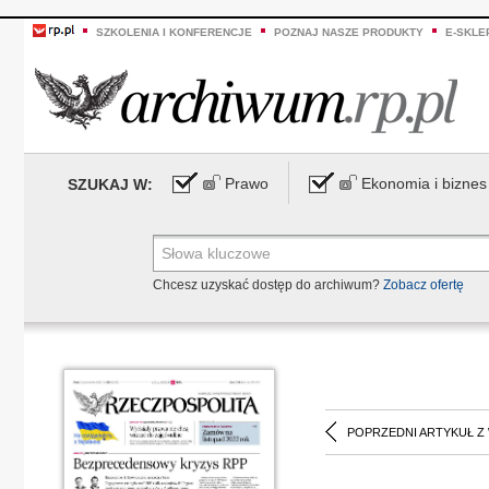
SZKOLENIA I KONFERENCJE
POZNAJ NASZE PRODUKTY
E-SKLE
Prawo
Ekonomia i biznes
SZUKAJ W:
Chcesz uzyskać dostęp do archiwum?
Zobacz ofertę
POPRZEDNI ARTYKUŁ Z