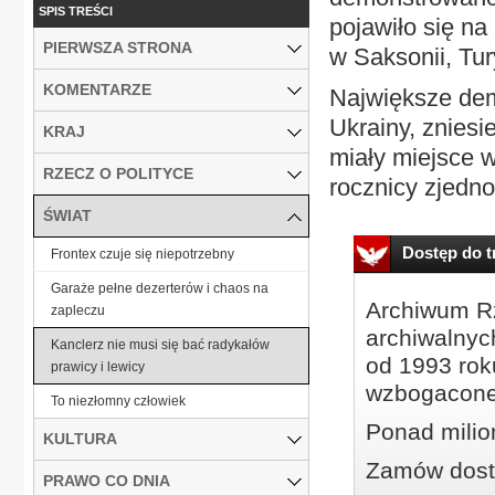
SPIS TREŚCI
pojawiło się na
PIERWSZA STRONA
w Saksonii, Tur
KOMENTARZE
Największe dem
Ukrainy, zniesi
KRAJ
miały miejsce w
RZECZ O POLITYCE
rocznicy zjedn
ŚWIAT
Dostęp do tr
Frontex czuje się niepotrzebny
Garaże pełne dezerterów i chaos na
Archiwum Rz
zapleczu
archiwalnyc
Kanclerz nie musi się bać radykałów
od 1993 roku
prawicy i lewicy
wzbogacone
To niezłomny człowiek
Ponad milio
KULTURA
Zamów dostę
PRAWO CO DNIA