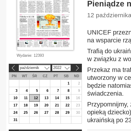
Pieniądze 
12 października
UNICEF przezna
na wsparcie r
Trafią do ukrai
Wydanie:
12393
w związku z woj
październik
2022
Przekaz ma tra
«
»
PN
WT
ŚR
CZ
PT
SB
ND
utworzony w ce
1
2
będzie natomias
3
4
5
6
7
8
9
świadczenia.
10
11
12
13
14
15
16
Przypomnijmy, 
17
18
19
20
21
22
23
opieką dziecko)
24
25
26
27
28
29
30
ukraińską po 23
31