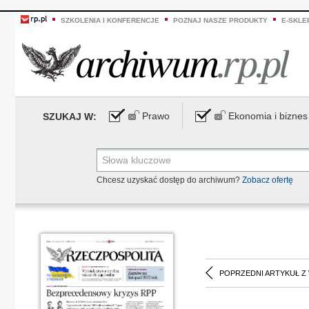
SZKOLENIA I KONFERENCJE
POZNAJ NASZE PRODUKTY
E-SKLE
Prawo
Ekonomia i biznes
SZUKAJ W:
Chcesz uzyskać dostęp do archiwum?
Zobacz ofertę
POPRZEDNI ARTYKUŁ Z