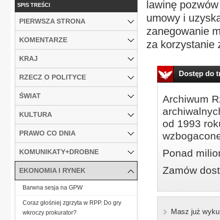
lawinę pozwów
SPIS TREŚCI
umowy i uzyska
PIERWSZA STRONA
zanegowanie mo
KOMENTARZE
za korzystanie z
KRAJ
Dostęp do tr
RZECZ O POLITYCE
ŚWIAT
Archiwum Rz
archiwalnyc
KULTURA
od 1993 roku
PRAWO CO DNIA
wzbogacone
Ponad milio
KOMUNIKATY+DROBNE
Zamów dostę
EKONOMIA I RYNEK
Barwna sesja na GPW
Coraz głośniej zgrzyta w RPP. Do gry
Masz już wyku
wkroczy prokurator?