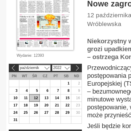
Nowe zagro
12 października
Wróblewska
Niekorzystny 
grozi upadkie
Wydanie:
12393
– ostrzega Ko
Przewodniczący
październik
2022
«
»
postępowania p
PN
WT
ŚR
CZ
PT
SB
ND
Europejskiej (
1
2
– bezumownego 
3
4
5
6
7
8
9
minutowe wystą
10
11
12
13
14
15
16
17
18
19
20
21
22
23
postępowanie, 
24
25
26
27
28
29
30
może przynieść
31
Jeśli będzie k