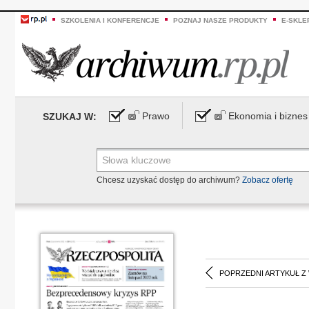
SZKOLENIA I KONFERENCJE
POZNAJ NASZE PRODUKTY
E-SKLE
Prawo
Ekonomia i biznes
SZUKAJ W:
Chcesz uzyskać dostęp do archiwum?
Zobacz ofertę
POPRZEDNI ARTYKUŁ Z