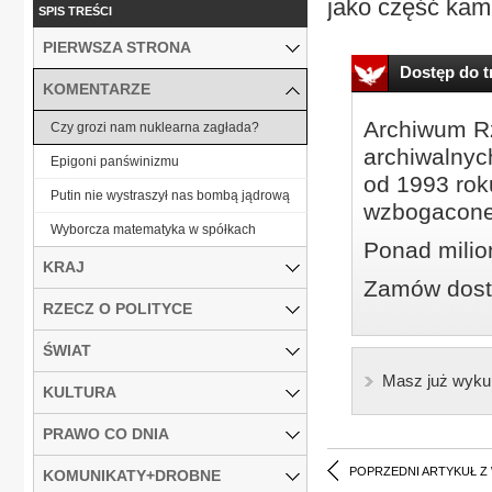
jako część kamp
SPIS TREŚCI
PIERWSZA STRONA
Dostęp do tr
KOMENTARZE
Archiwum Rz
Czy grozi nam nuklearna zagłada?
archiwalnyc
Epigoni panświnizmu
od 1993 roku
Putin nie wystraszył nas bombą jądrową
wzbogacone
Wyborcza matematyka w spółkach
Ponad milio
KRAJ
Zamów dostę
RZECZ O POLITYCE
ŚWIAT
Masz już wyku
KULTURA
PRAWO CO DNIA
POPRZEDNI ARTYKUŁ Z
KOMUNIKATY+DROBNE