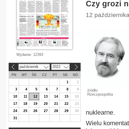
Czy grozi 
12 października
Wydanie:
12393
październik
2022
«
»
PN
WT
ŚR
CZ
PT
SB
ND
1
2
3
4
5
6
7
8
9
źródło:
Rzeczpospolita
10
11
12
13
14
15
16
17
18
19
20
21
22
23
24
25
26
27
28
29
30
nuklearne.
31
Wielu komentat