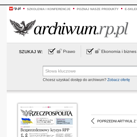
SZKOLENIA I KONFERENCJE
POZNAJ NASZE PRODUKTY
E-SKLE
Prawo
Ekonomia i biznes
SZUKAJ W:
Chcesz uzyskać dostęp do archiwum?
Zobacz ofertę
POPRZEDNI ARTYKUŁ Z