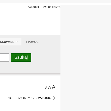
ZALOGUJ
ZAŁÓŻ KONTO
ANSOWANE
+ POMOC
A
A
A
NASTĘPNY ARTYKUŁ Z WYDANIA