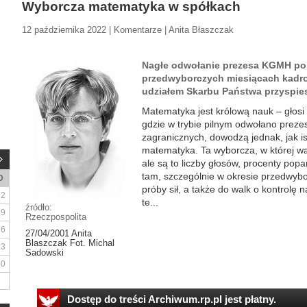
Wyborcza matematyka w spółkach
12 października 2022 | Komentarze | Anita Błaszczak
Nagłe odwołanie prezesa KGMH pok
przedwyborczych miesiącach kadro
udziałem Skarbu Państwa przyspie
Matematyka jest królową nauk – głos
gdzie w trybie pilnym odwołano preze
zagranicznych, dowodzą jednak, jak is
matematyka. Ta wyborcza, w której waż
ale są to liczby głosów, procenty poparc
tam, szczególnie w okresie przedwybor
D
próby sił, a także do walk o kontrolę
2
te...
źródło:
9
Rzeczpospolita
16
27/04/2001 Anita
Blaszczak Fot. Michal
23
Sadowski
30
Dostęp do treści Archiwum.rp.pl jest płatny.