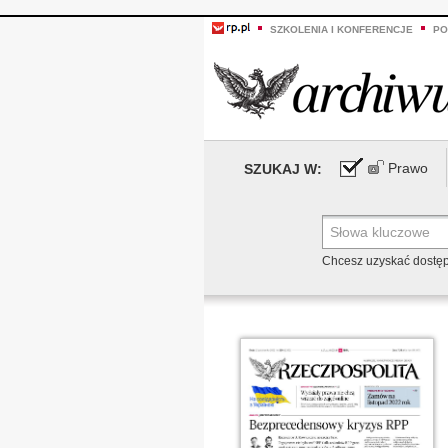
SZKOLENIA I KONFERENCJE
PO
Prawo
SZUKAJ W:
Chcesz uzyskać dostę