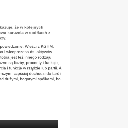
azuje, że w kolejnych
wa karuzela w spółkach z
szy.
i powiedzenie. Wieści z KGHM,
sa i wiceprezesa ds. aktywów
totna jest też innego rodzaju
ne są liczby, procenty i funkcje,
ia i funkcje w rządzie lub partii. A
czym, częściej dochodzi do tarć i
 nad dużymi, bogatymi spółkami, bo