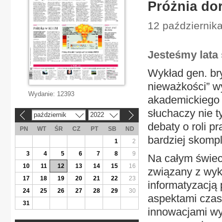
Próżnia do
12 października
Jesteśmy lata
Wykład gen. br
nieważkości” w
Wydanie:
12393
akademickiego 
słuchaczy nie t
październik
2022
«
»
debaty o roli p
PN
WT
ŚR
CZ
PT
SB
ND
bardziej skomp
1
2
3
4
5
6
7
8
9
Na całym świec
10
11
12
13
14
15
16
związany z wyko
17
18
19
20
21
22
23
informatyzacją
24
25
26
27
28
29
30
aspektami czas
31
innowacjami w