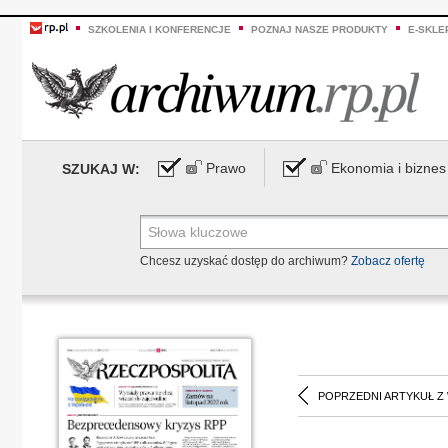
SZKOLENIA I KONFERENCJE
POZNAJ NASZE PRODUKTY
E-SKLE
Prawo
Ekonomia i biznes
SZUKAJ W:
Chcesz uzyskać dostęp do archiwum?
Zobacz ofertę
POPRZEDNI ARTYKUŁ Z