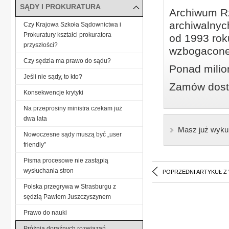
SĄDY I PROKURATURA
Archiwum Rz
archiwalnyc
Czy Krajowa Szkoła Sądownictwa i
Prokuratury kształci prokuratora
od 1993 roku
przyszłości?
wzbogacone
Czy sędzia ma prawo do sądu?
Ponad milio
Jeśli nie sądy, to kto?
Zamów dostę
Konsekwencje krytyki
Na przeprosiny ministra czekam już
dwa lata
Masz już wyku
Nowoczesne sądy muszą być „user
friendly”
Pisma procesowe nie zastąpią
wysłuchania stron
POPRZEDNI ARTYKUŁ Z
Polska przegrywa w Strasburgu z
sędzią Pawłem Juszczyszynem
Prawo do nauki
Próżnia doraźnych rozwiązań