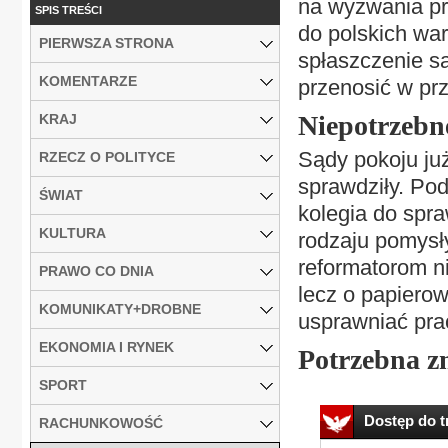
na wyzwania pr
SPIS TREŚCI
do polskich war
PIERWSZA STRONA
spłaszczenie s
KOMENTARZE
przenosić w prz
Niepotrzebn
KRAJ
Sądy pokoju już 
RZECZ O POLITYCE
sprawdziły. Pod
ŚWIAT
kolegia do spra
KULTURA
rodzaju pomysł
reformatorom n
PRAWO CO DNIA
lecz o papierow
KOMUNIKATY+DROBNE
usprawniać pra
EKONOMIA I RYNEK
Potrzebna z
SPORT
Dostęp do tr
RACHUNKOWOŚĆ