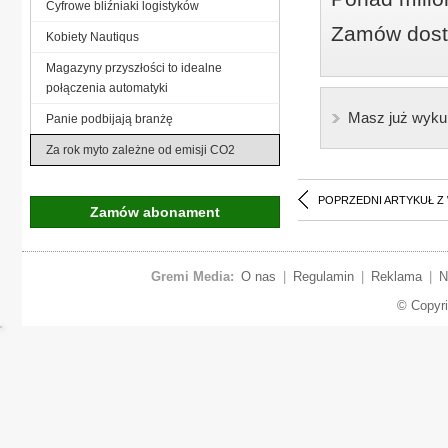
Cyfrowe bliźniaki logistyków
Zamów dostę
Kobiety Nautiqus
Magazyny przyszłości to idealne
połączenia automatyki
Masz już wyku
Panie podbijają branżę
Za rok myto zależne od emisji CO2
POPRZEDNI ARTYKUŁ Z
Zamów abonament
Gremi Media:
O nas
|
Regulamin
|
Reklama
|
N
© Copyr