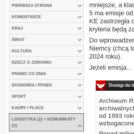
mniejsze, a kla
PIERWSZA STRONA
5 ma emisje od
KOMENTARZE
KE zastrzegła 
kryteria będą z
KRAJ
Do wprowadzeni
ŚWIAT
Niemcy (chcą to
KULTURA
2024 roku).
RZECZ O ZDROWIU
Jeżeli emisja...
PRAWO CO DNIA
EKONOMIA I RYNEK
Dostęp do tr
SPORT
Archiwum Rz
archiwalnyc
KADRY I PŁACE
od 1993 roku
LOGISTYKA (2) + KOMUNIKATY
wzbogacone
(2)
Ponad milio