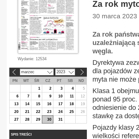
Za rok myt
30 marca 2023 |
Za rok państw
uzależniającą 
węgla.
Wydanie:
12534
Dyrektywa zezw
dla pojazdów z
marzec
2023
«
»
myta nie może 
PN
WT
ŚR
CZ
PT
SB
ND
1
2
3
4
5
Klasa 1 obejmuj
6
7
8
9
10
11
12
ponad 95 proc. 
13
14
15
16
17
18
19
odniesienie do
20
21
22
23
24
25
26
stawkę za dostę
27
28
29
30
31
Pojazdy klasy 2
wielkości refer
SPIS TREŚCI