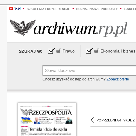
SZKOLENIA I KONFERENCJE
POZNAJ NASZE PRODUKTY
E-SKLE
Prawo
Ekonomia i biznes
SZUKAJ W:
Chcesz uzyskać dostęp do archiwum?
Zobacz ofertę
POPRZEDNI ARTYKUŁ Z