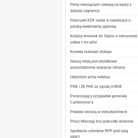
Firmy miesiącami czekają na kadry z
dalszej zagranicy
Francuski EDF nadal w rywalizacji o
polską elektrownię jądrową
Kolejny wniosek do Sejmu o odrzucenie
ustaw z lex pilot
Korekta notowań złotego
Naszą misją jest dodatkowe
wszechstronne wsparcie Ukrainy
Optymizm pcha indeksy
PGE i ZE PAK ze zgodą UOKiK
Pocieszający przypadek generała
Cambronne’a
Powiało wiosną w mieszkaniówce
Przez Mierzeję trzy jednostki dziennie
Spotkania członków RPP pod lupą
NBP?