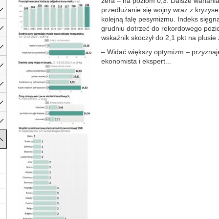
zera – na poziom 0,3. Dalsze wahania
przedłużanie się wojny wraz z kryzys
kolejną falę pesymizmu. Indeks sięgną
grudniu dotrzeć do rekordowego poz
wskaźnik skoczył do 2,1 pkt na plusie 
– Widać większy optymizm – przyznaj
ekonomista i ekspert...