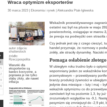
Wraca optymizm eksporterów
30 marca 2023 | Ekonomia i rynek | Aleksandra Ptak-Iglewska
Wskaźnik przewidywanego zagrani
ostatni raz był na plusie w maju 20
powierzchnię, osiągając w marcu 2,
że presja na podwyżki cen straciła s
Czy jednak jest się z czego cieszyć, 
handel przyznaje, że rozmowy o podw
autor zdjęcia:
shutterstock
znikły, ale straciły dynamikę. Naciski
źródło:
Pomaga osłabienie złotego
Rzeczpospolita
D
Warunki dla
W ubiegłym roku trudno było o optymi
5
eksporterów są
wspomniany jeden ze wskaźników koni
bardzo korzystne, a
12
poprawia je nie tylko
przemysłowym – przewidywany portfel 
słaby złoty, ale nawet
branży produkcji żywności w ubiegłym 
19
inflacja
jedynie dwa miesiące – luty i maj – b
26
wskaźnik optymizmu co do przewidyw
zamówień był na poziomie 1,3, by już 
zrozumiałych względów na -9,1. Następn
pesymizm się zmniejszył do -2,9 pkt, 