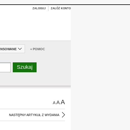
ZALOGUJ
ZAŁÓŻ KONTO
ANSOWANE
+ POMOC
A
A
A
NASTĘPNY ARTYKUŁ Z WYDANIA