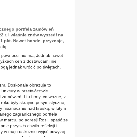
cznego portfela zamówień
22 r. i właśnie znów wyszedł na
1 pkt. Nawet handel przyznaje,
iłę.
tu pewności nie ma, Jednak nawet
yżkach cen z dostawcami nie
 mogą jednak wrócić po świętach.
zm. Doskonale obrazuje to
unktury w przetwórstwie
zamówień. I tu firmy, co ważne, z
roku były skrajnie pesymistyczne,
yły nieznacznie nad kreską, w lutym
anego zagranicznego portfela
w marcu, po agresji Rosji, spaść ze
ie przyszła chwila refleksji i
by w maju ostrożnie wyjść powyżej