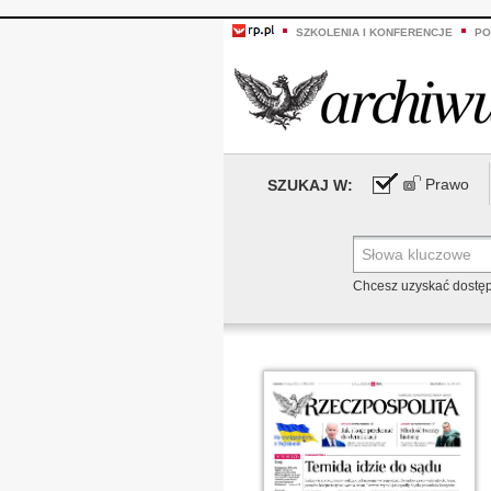
SZKOLENIA I KONFERENCJE
PO
Prawo
SZUKAJ W:
Chcesz uzyskać dostę