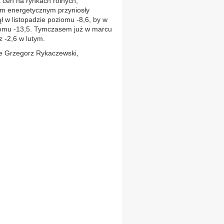
 cen na rynkach rolnych,
em energetycznym przyniosły
ł w listopadzie poziomu -8,6, by w
iomu -13,5. Tymczasem już w marcu
z -2,6 w lutym.
e Grzegorz Rykaczewski,