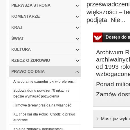
przeświadczenie
PIERWSZA STRONA
większości – te
KOMENTARZE
podjęta. Nie...
KRAJ
Dostęp do tr
ŚWIAT
KULTURA
Archiwum Rz
archiwalnyc
RZECZ O ZDROWIU
od 1993 roku
PRAWO CO DNIA
wzbogacone
Analogia nie uzupełni luki w preferencji
Ponad milio
Budowa domu powyżej 70 mkw. nie
Zamów dostę
będzie wymagać pozwolenia
Firmowe tereny przejdą na własność
KE chce kar dla Polski. Chodzi o prawo
Masz już wyku
autorskie
Kolejne zmiany w dokumentacji