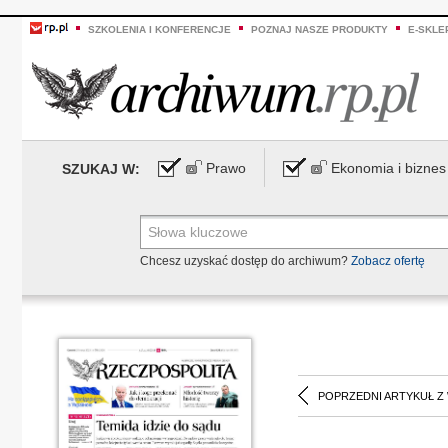
SZKOLENIA I KONFERENCJE
POZNAJ NASZE PRODUKTY
E-SKLE
Prawo
Ekonomia i biznes
SZUKAJ W:
Chcesz uzyskać dostęp do archiwum?
Zobacz ofertę
POPRZEDNI ARTYKUŁ Z