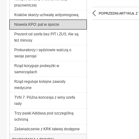
pracowniczej
POPRZEDNI ARTYKUŁ Z
Kraków skarży uchwałę antysmogową
Nowela KPO: pat w sporze
Prezent od szefa bez PIT i ZUS. Ale są
też minusy
Prokuratorzy i sędziowie walczą o
swoje pensje
Rząd koryguje podwyżki w
samorządach
Rząd reguluje kolejne zawody
medyczne
TVN 7: Późna koncesja z winy szefa
rady
Trzy paski Adidasa pod szczególną
ochroną
Zaświadczenie z KRK łatwiej dostępne