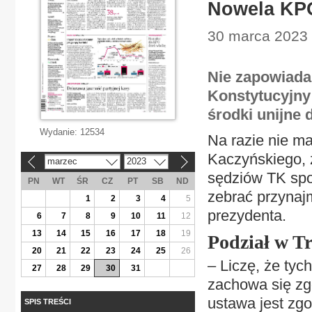
Nowela KPO
30 marca 2023 
Nie zapowiada 
Konstytucyjny
środki unijne d
Wydanie:
12534
Na razie nie m
Kaczyńskiego, 
marzec
2023
«
»
sędziów TK spor
PN
WT
ŚR
CZ
PT
SB
ND
zebrać przynajm
1
2
3
4
5
prezydenta.
6
7
8
9
10
11
12
13
14
15
16
17
18
19
Podział w T
20
21
22
23
24
25
26
– Liczę, że ty
27
28
29
30
31
zachowa się zg
ustawa jest zgo
SPIS TREŚCI