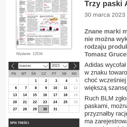
Trzy paski
30 marca 2023 
Znane marki m
nie można wyk
rodzaju produ
Tomasz Grucel
Wydanie:
12534
Adidas wycofał
marzec
2023
«
»
w znaku towaro
PN
WT
ŚR
CZ
PT
SB
ND
choć wcześniej 
1
2
3
4
5
większą szansę
6
7
8
9
10
11
12
13
14
15
16
17
18
19
Ruch BLM zgłos
20
21
22
23
24
25
26
paskami, można
27
28
29
30
31
przyznałby racj
ma zarejestrow
SPIS TREŚCI