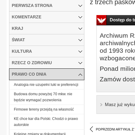
z trzech pasków
PIERWSZA STRONA
KOMENTARZE
Dostęp do tr
KRAJ
Archiwum Rz
ŚWIAT
archiwalnyc
od 1993 roku
KULTURA
wzbogacone
RZECZ O ZDROWIU
Ponad milio
PRAWO CO DNIA
Zamów dostę
Analogia nie uzupełni luki w preferencji
Budowa domu powyżej 70 mkw. nie
będzie wymagać pozwolenia
Masz już wyku
Firmowe tereny przejdą na własność
KE chce kar dla Polski. Chodzi o prawo
autorskie
POPRZEDNI ARTYKUŁ Z
Kolejne zmiany w dokumentacji