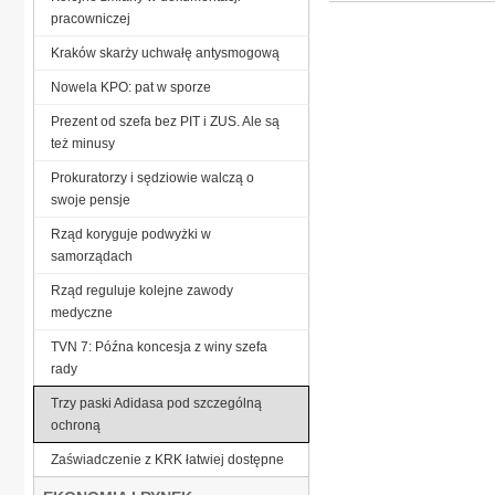
pracowniczej
Kraków skarży uchwałę antysmogową
Nowela KPO: pat w sporze
Prezent od szefa bez PIT i ZUS. Ale są
też minusy
Prokuratorzy i sędziowie walczą o
swoje pensje
Rząd koryguje podwyżki w
samorządach
Rząd reguluje kolejne zawody
medyczne
TVN 7: Późna koncesja z winy szefa
rady
Trzy paski Adidasa pod szczególną
ochroną
Zaświadczenie z KRK łatwiej dostępne