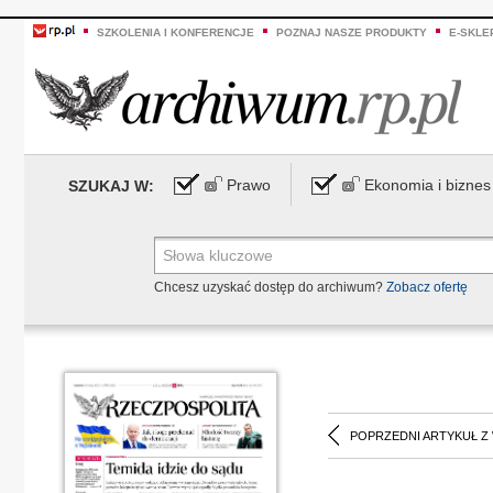
SZKOLENIA I KONFERENCJE
POZNAJ NASZE PRODUKTY
E-SKLE
Prawo
Ekonomia i biznes
SZUKAJ W:
Chcesz uzyskać dostęp do archiwum?
Zobacz ofertę
POPRZEDNI ARTYKUŁ Z