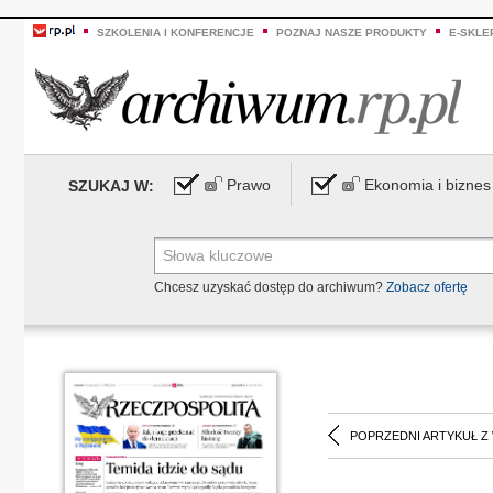
SZKOLENIA I KONFERENCJE
POZNAJ NASZE PRODUKTY
E-SKLE
Prawo
Ekonomia i biznes
SZUKAJ W:
Chcesz uzyskać dostęp do archiwum?
Zobacz ofertę
POPRZEDNI ARTYKUŁ Z