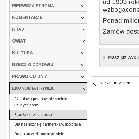
od 1993 roku
PIERWSZA STRONA
wzbogacone
KOMENTARZE
Ponad milio
KRAJ
Zamów dostę
ŚWIAT
KULTURA
Masz już wyku
RZECZ O ZDROWIU
PRAWO CO DNIA
POPRZEDNI ARTYKUŁ Z
EKONOMIA I RYNEK
Aż połowa peronów nie spełnia
unijnych norm
Branża odczuła bessę
Dla nas liczy się partnerska współpraca
Drogo na wielkanocnym stole