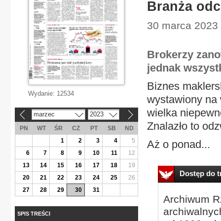
Branża odc
30 marca 2023 
Brokerzy zanot
jednak wszyst
Biznes maklersk
Wydanie:
12534
wystawiony na 
wielka niepewn
marzec
2023
«
»
Znalazło to odz
PN
WT
ŚR
CZ
PT
SB
ND
1
2
3
4
5
Aż o ponad...
6
7
8
9
10
11
12
13
14
15
16
17
18
19
Dostęp do tr
20
21
22
23
24
25
26
27
28
29
30
31
Archiwum Rz
archiwalnyc
SPIS TREŚCI