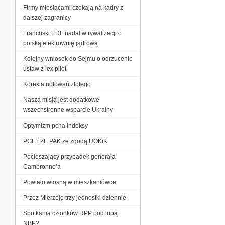
Firmy miesiącami czekają na kadry z
dalszej zagranicy
Francuski EDF nadal w rywalizacji o
polską elektrownię jądrową
Kolejny wniosek do Sejmu o odrzucenie
ustaw z lex pilot
Korekta notowań złotego
Naszą misją jest dodatkowe
wszechstronne wsparcie Ukrainy
Optymizm pcha indeksy
PGE i ZE PAK ze zgodą UOKiK
Pocieszający przypadek generała
Cambronne’a
Powiało wiosną w mieszkaniówce
Przez Mierzeję trzy jednostki dziennie
Spotkania członków RPP pod lupą
NBP?