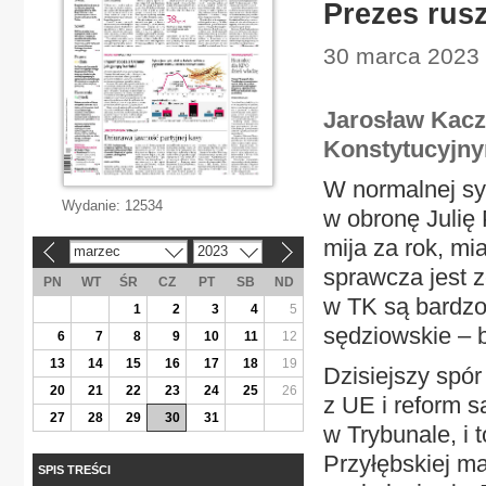
Prezes rusz
30 marca 2023 
Jarosław Kacz
Konstytucyjny
W normalnej sy
Wydanie:
12534
w obronę Julię 
mija za rok, mia
marzec
2023
«
»
sprawcza jest z
PN
WT
ŚR
CZ
PT
SB
ND
w TK są bardzo 
1
2
3
4
5
sędziowskie – b
6
7
8
9
10
11
12
13
14
15
16
17
18
19
Dzisiejszy spór
20
21
22
23
24
25
26
z UE i reform 
27
28
29
30
31
w Trybunale, i 
Przyłębskiej ma
SPIS TREŚCI