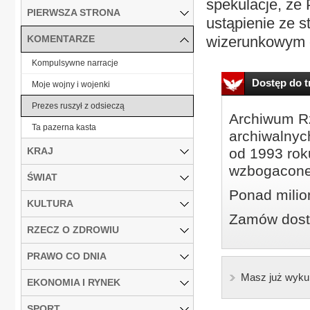
spekulacje, że 
PIERWSZA STRONA
ustąpienie ze st
KOMENTARZE
wizerunkowym o
Kompulsywne narracje
Dostęp do tr
Moje wojny i wojenki
Prezes ruszył z odsieczą
Archiwum Rz
Ta pazerna kasta
archiwalnyc
KRAJ
od 1993 roku
wzbogacone
ŚWIAT
Ponad milio
KULTURA
Zamów dostę
RZECZ O ZDROWIU
PRAWO CO DNIA
Masz już wyku
EKONOMIA I RYNEK
SPORT