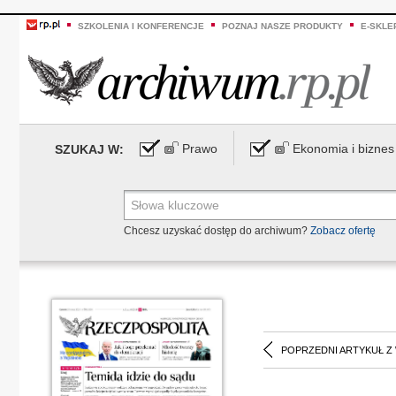
SZKOLENIA I KONFERENCJE
POZNAJ NASZE PRODUKTY
E-SKLE
Prawo
Ekonomia i biznes
SZUKAJ W:
Chcesz uzyskać dostęp do archiwum?
Zobacz ofertę
POPRZEDNI ARTYKUŁ Z