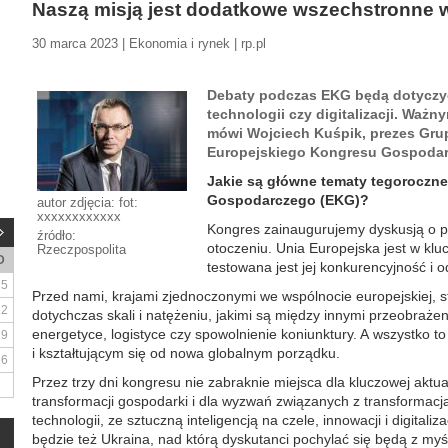
Naszą misją jest dodatkowe wszechstronne 
30 marca 2023 | Ekonomia i rynek | rp.pl
Debaty podczas EKG będą dotyczyć
technologii czy digitalizacji. Ważn
mówi Wojciech Kuśpik, prezes Grupy
Europejskiego Kongresu Gospodar
Jakie są główne tematy tegoroczn
Gospodarczego (EKG)?
autor zdjęcia: fot:
xxxxxxxxxxxx
Kongres zainaugurujemy dyskusją o p
źródło:
otoczeniu. Unia Europejska jest w k
Rzeczpospolita
D
testowana jest jej konkurencyjność i 
5
Przed nami, krajami zjednoczonymi we wspólnocie europejskiej, s
12
dotychczas skali i natężeniu, jakimi są między innymi przeobraże
energetyce, logistyce czy spowolnienie koniunktury. A wszystko 
19
i kształtującym się od nowa globalnym porządku.
26
Przez trzy dni kongresu nie zabraknie miejsca dla kluczowej aktua
transformacji gospodarki i dla wyzwań związanych z transformacją
technologii, ze sztuczną inteligencją na czele, innowacji i digita
będzie też Ukraina, nad którą dyskutanci pochylać się będą z myśl