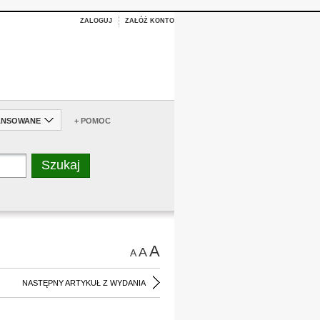
ZALOGUJ
ZAŁÓŻ KONTO
ANSOWANE
+ POMOC
A
A
A
NASTĘPNY ARTYKUŁ Z WYDANIA