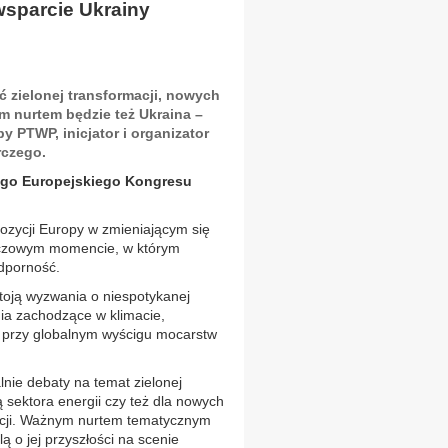
wsparcie Ukrainy
 zielonej transformacji, nowych
ym nurtem będzie też Ukraina –
 PTWP, inicjator i organizator
czego.
ego Europejskiego Kongresu
ozycji Europy w zmieniającym się
luczowym momencie, w którym
odporność.
toją wyzwania o niespotykanej
nia zachodzące w klimacie,
to przy globalnym wyścigu mocarstw
lnie debaty na temat zielonej
 sektora energii czy też dla nowych
lizacji. Ważnym nurtem tematycznym
ą o jej przyszłości na scenie