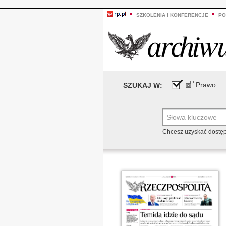
SZKOLENIA I KONFERENCJE
PO
Prawo
SZUKAJ W:
Chcesz uzyskać dostę