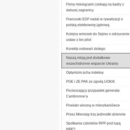
Firmy miesiącami czekają na kadry z
dalszej zagranicy
Francuski EDF nadal w rywalizacji o
polską elektrownię jądrową
Kolejny wniosek do Sejmu o odrzucenie
ustaw z lex pilot
Korekta notowań złotego
Naszą misją jest dodatkowe
wszechstronne wsparcie Ukrainy
Optymizm pcha indeksy
PGE i ZE PAK ze zgodą UOKiK
Pocieszający przypadek generała
Cambronne’a
Powiało wiosną w mieszkaniówce
Przez Mierzeję trzy jednostki dziennie
Spotkania członków RPP pod lupą
NBP?