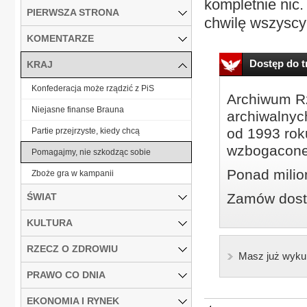
kompletnie nic. 
PIERWSZA STRONA
chwilę wszyscy
KOMENTARZE
Dostęp do tr
KRAJ
Konfederacja może rządzić z PiS
Archiwum Rz
Niejasne finanse Brauna
archiwalnyc
od 1993 roku
Partie przejrzyste, kiedy chcą
wzbogacone
Pomagajmy, nie szkodząc sobie
Ponad milio
Zboże gra w kampanii
Zamów dostę
ŚWIAT
KULTURA
RZECZ O ZDROWIU
Masz już wyku
PRAWO CO DNIA
EKONOMIA I RYNEK