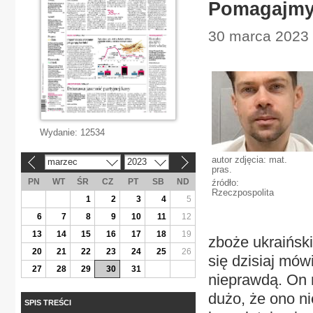
Pomagajmy,
30 marca 2023 |
Wydanie:
12534
autor zdjęcia: mat.
marzec
2023
«
»
pras.
PN
WT
ŚR
CZ
PT
SB
ND
źródło:
Rzeczpospolita
1
2
3
4
5
6
7
8
9
10
11
12
13
14
15
16
17
18
19
zboże ukraiński
20
21
22
23
24
25
26
się dzisiaj mów
27
28
29
30
31
nieprawdą. On 
dużo, że ono ni
SPIS TREŚCI