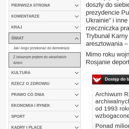
doszły do siebi
PIERWSZA STRONA
prezydencie Put
KOMENTARZE
Ukrainie” i inne
rzeczniczka pr
KRAJ
Trybunał Karny
ŚWIAT
aresztowania –
Jak i kogo przekonać do demokracji
Mimo roku wojny
Z żelaznym prętem do ukraińskich
Rosjanie deport
dzieci
KULTURA
Dostęp do tr
RZECZ O ZDROWIU
Archiwum Rz
PRAWO CO DNIA
archiwalnyc
EKONOMIA I RYNEK
od 1993 roku
wzbogacone
SPORT
Ponad milio
KADRY I PŁACE