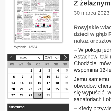
Z żelaznym
30 marca 2023 
Rosyjskie wład
dzieci w głąb 
nakaz areszto
Wydanie:
12534
– W pokoju jedn
Astachow, taki 
marzec
2023
«
»
Chodźcie, mówił
PN
WT
ŚR
CZ
PT
SB
ND
wspomina 16-let
1
2
3
4
5
6
7
8
9
10
11
12
Jemu samemu ud
13
14
15
16
17
18
19
obwodów cherso
20
21
22
23
24
25
26
się wypuścić. W
27
28
29
30
31
sanatoriach i 
– Kiedy przywi
SPIS TREŚCI