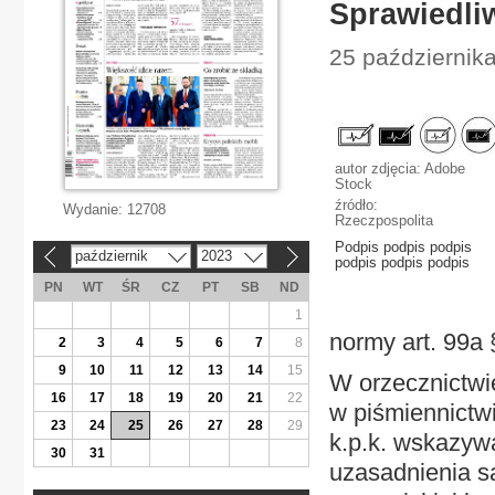
Sprawiedliw
25 października
autor zdjęcia: Adobe
Stock
źródło:
Wydanie:
12708
Rzeczpospolita
Podpis podpis podpis
październik
2023
«
»
podpis podpis podpis
PN
WT
ŚR
CZ
PT
SB
ND
1
normy art. 99a
2
3
4
5
6
7
8
9
10
11
12
13
14
15
W orzecznictw
16
17
18
19
20
21
22
w piśmiennictw
23
24
25
26
27
28
29
k.p.k. wskazywa
30
31
uzasadnienia są