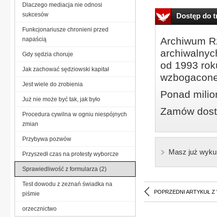
Dlaczego mediacja nie odnosi
sukcesów
Dostęp do tr
Funkcjonariusze chronieni przed
Archiwum Rz
napaścią
archiwalnyc
Gdy sędzia choruje
od 1993 roku
Jak zachować sędziowski kapitał
wzbogacone
Jest wiele do zrobienia
Ponad milio
Już nie może być tak, jak było
Zamów dostę
Procedura cywilna w ogniu niespójnych
zmian
Przybywa pozwów
Masz już wyku
Przyszedł czas na protesty wyborcze
Sprawiedliwość z formularza (2)
Test dowodu z zeznań świadka na
POPRZEDNI ARTYKUŁ Z
piśmie
orzecznictwo