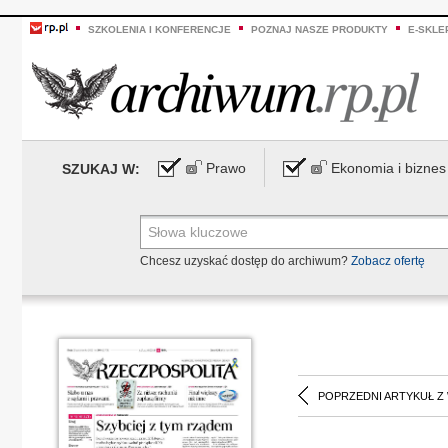
SZKOLENIA I KONFERENCJE
POZNAJ NASZE PRODUKTY
E-SKLE
Prawo
Ekonomia i biznes
SZUKAJ W:
Chcesz uzyskać dostęp do archiwum?
Zobacz ofertę
POPRZEDNI ARTYKUŁ Z