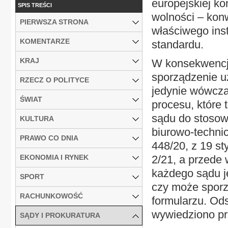
europejskiej k
SPIS TREŚCI
wolności – kon
PIERWSZA STRONA
właściwego ins
KOMENTARZE
standardu.
KRAJ
W konsekwencji
sporządzenie u
RZECZ O POLITYCE
jedynie wówczas
ŚWIAT
procesu, które
sądu do stosow
KULTURA
biurowo-techni
PRAWO CO DNIA
448/20, z 19 sty
EKONOMIA I RYNEK
2/21, a przede 
każdego sądu j
SPORT
czy może sporz
RACHUNKOWOŚĆ
formularzu. Ods
wywiedziono pr
SĄDY I PROKURATURA