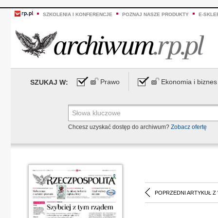
SZKOLENIA I KONFERENCJE
POZNAJ NASZE PRODUKTY
E-SKLE
Prawo
Ekonomia i biznes
SZUKAJ W:
Chcesz uzyskać dostęp do archiwum?
Zobacz ofertę
POPRZEDNI ARTYKUŁ Z