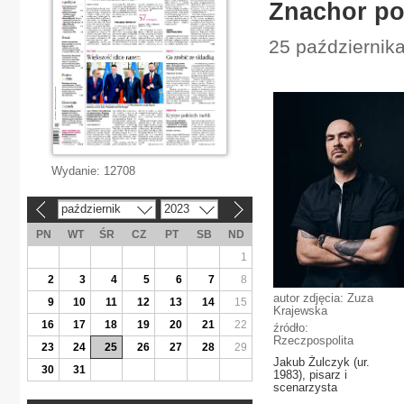
Znachor po
25 października
Wydanie:
12708
październik
2023
«
»
PN
WT
ŚR
CZ
PT
SB
ND
1
2
3
4
5
6
7
8
autor zdjęcia: Zuza
9
10
11
12
13
14
15
Krajewska
16
17
18
19
20
21
22
źródło:
Rzeczpospolita
23
24
25
26
27
28
29
Jakub Żulczyk (ur.
30
31
1983), pisarz i
scenarzysta