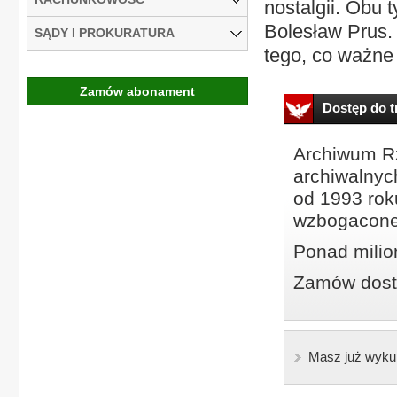
nostalgii. Obu t
Bolesław Prus. 
SĄDY I PROKURATURA
tego, co ważne 
Zamów abonament
Dostęp do tr
Archiwum Rz
archiwalnyc
od 1993 roku
wzbogacone
Ponad milio
Zamów dostę
Masz już wyku