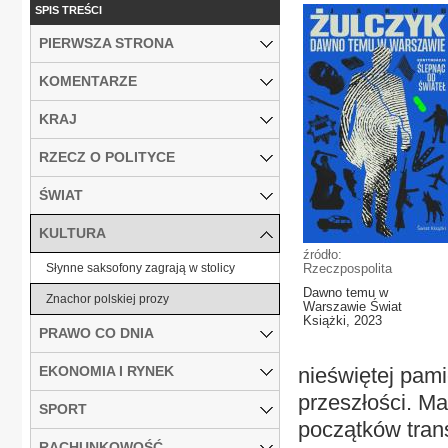
SPIS TREŚCI
PIERWSZA STRONA
KOMENTARZE
KRAJ
RZECZ O POLITYCE
ŚWIAT
KULTURA
źródło:
Słynne saksofony zagrają w stolicy
Rzeczpospolita
Dawno temu w
Znachor polskiej prozy
Warszawie Świat
Książki, 2023
PRAWO CO DNIA
EKONOMIA I RYNEK
nieświętej pami
przeszłości. M
SPORT
początków trans
RACHUNKOWOŚĆ