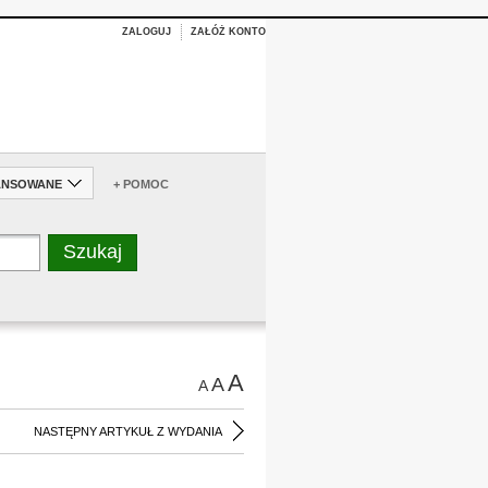
ZALOGUJ
ZAŁÓŻ KONTO
ANSOWANE
+ POMOC
A
A
A
NASTĘPNY ARTYKUŁ Z WYDANIA