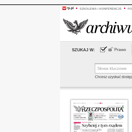
SZKOLENIA I KONFERENCJE
PO
Prawo
SZUKAJ W:
Chcesz uzyskać dostę