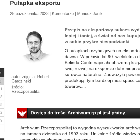
Pułapka eksportu
25 października 2023 | Komentarze | Mariusz Janik
Przepis na eksportowy sukces wyd
lepiej i taniej, a świat od nas kupu
w sobie przykre niespodzianki.
O pułapkach czyhających na eksporto
dawna. W połowie lat 90. wieloletnia 
Belinda Coote napisała obszerną książ
swój rozwój na eksporcie dóbr nieprz
surowce naturalne. Zauważyła pewien
autor zdjęcia: Robert
produkują, tym bardziej musi spaść c
Gardzinski
D
towarów....
źródło:
1
Rzeczpospolita
8
15
Dostęp do treści Archiwum.rp.pl jest płatny.
22
29
Archiwum Rzeczpospolitej to wygodna wyszukiwarka archiw
na łamach dziennika od 1993 roku. Unikalne źródło wiedzy o
perspektywę ekonomiczną i prawną.