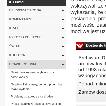
SPIS TREŚCI
wskazywał, że 
PIERWSZA STRONA
wykazania, że 
posiadania, pr
KOMENTARZE
możliwości zas
KRAJ
możliwe jest uz
RZECZ O POLITYCE
Dostęp do tr
ŚWIAT
KULTURA
Archiwum Rz
archiwalnyc
PRAWO CO DNIA
od 1993 roku
Dziwi mnie krytyka parytetów przez
wzbogacone
same kobiety
Ponad milio
Najpierw list żelazny, dopiero potem być
może wydanie
Zamów dostę
Problemy po szkodzie na drodze
Prosta składka zdrowotna, czyli w stałej