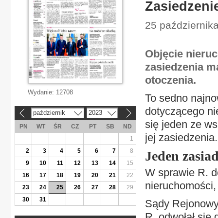
Zasiedzeni
25 październik
Objęcie nieru
zasiedzenia ma
otoczenia.
Wydanie:
12708
To sedno najn
dotyczącego nie
październik
2023
«
»
się jeden ze ws
PN
WT
ŚR
CZ
PT
SB
ND
jej zasiedzenia.
1
2
3
4
5
6
7
8
Jeden zasia
9
10
11
12
13
14
15
W sprawie R. d
16
17
18
19
20
21
22
nieruchomości, 
23
24
25
26
27
28
29
30
31
Sądy Rejonowy 
R. odwołał się