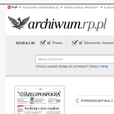
SZKOLENIA I KONFERENCJE
POZNAJ NASZE PRODUKTY
E-SKLE
Prawo
Ekonomia i biznes
SZUKAJ W:
Chcesz uzyskać dostęp do archiwum?
Zobacz ofertę
POPRZEDNI ARTYKUŁ Z