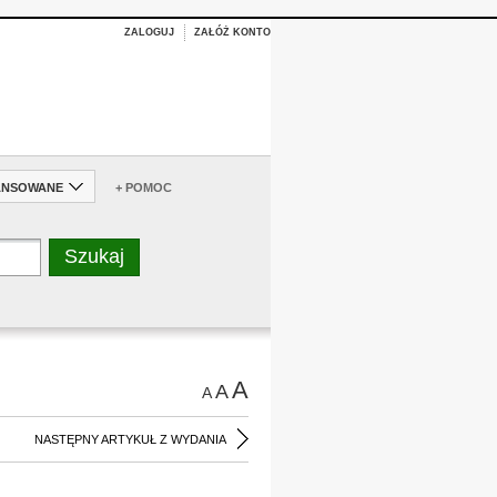
ZALOGUJ
ZAŁÓŻ KONTO
ANSOWANE
+ POMOC
A
A
A
NASTĘPNY ARTYKUŁ Z WYDANIA