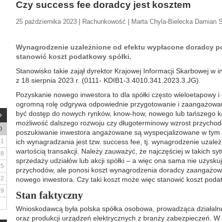
Czy success fee doradcy jest kosztem
25 października 2023 | Rachunkowość | Marta Chyla-Bielecka Damian 
Wynagrodzenie uzależnione od efektu wypłacone doradcy 
stanowić koszt podatkowy spółki.
Stanowisko takie zajął dyrektor Krajowej Informacji Skarbowej w in
z 18 sierpnia 2023 r. (0111- KDIB1-3.4010.341.2023.3.JG).
Pozyskanie nowego inwestora to dla spółki często wieloetapowy i
ogromną rolę odgrywa odpowiednie przygotowanie i zaangażowan
być dostęp do nowych rynków, know-how, nowego lub tańszego kap
możliwość dalszego rozwoju czy długoterminowy wzrost przychodó
D
poszukiwanie inwestora angażowane są wyspecjalizowane w ty
1
ich wynagradzania jest tzw. success fee, tj. wynagrodzenie uzależ
wartością transakcji. Należy zauważyć, że najczęściej w takich s
8
sprzedaży udziałów lub akcji spółki – a więc ona sama nie uzysku
15
przychodów, ale ponosi koszt wynagrodzenia doradcy zaangażo
22
nowego inwestora. Czy taki koszt może więc stanowić koszt pod
29
Stan faktyczny
Wnioskodawcą była polska spółka osobowa, prowadząca działalno
oraz produkcji urządzeń elektrycznych z branży zabezpieczeń. 