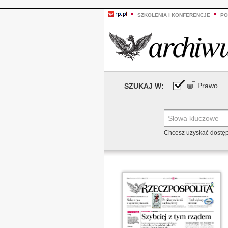
SZKOLENIA I KONFERENCJE
PO
Prawo
SZUKAJ W:
Chcesz uzyskać dostę