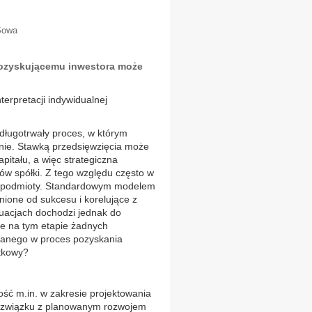
Sowa
pozyskującemu inwestora może
terpretacji indywidualnej
 długotrwały proces, w którym
ie. Stawką przedsięwzięcia może
itału, a więc strategiczna
w spółki. Z tego względu często w
m podmioty. Standardowym modelem
nione od sukcesu i korelujące z
ytuacjach dochodzi jednak do
je na tym etapie żadnych
wanego w proces pozyskania
atkowy?
ść m.in. w zakresie projektowania
W związku z planowanym rozwojem