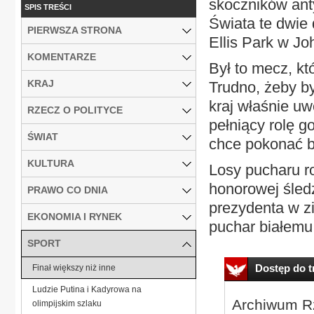
skoczników anty
SPIS TREŚCI
Świata te dwie 
PIERWSZA STRONA
Ellis Park w J
KOMENTARZE
Był to mecz, kt
KRAJ
Trudno, żeby by
kraj właśnie uw
RZECZ O POLITYCE
pełniący rolę g
ŚWIAT
chce pokonać ba
KULTURA
Losy pucharu r
honorowej śled
PRAWO CO DNIA
prezydenta w zi
EKONOMIA I RYNEK
puchar białemu.
SPORT
Dostęp do tr
Finał większy niż inne
Ludzie Putina i Kadyrowa na
Archiwum Rz
olimpijskim szlaku