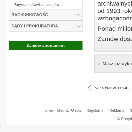
archiwalnyc
Paryska huśtawka nastrojów
od 1993 roku
RACHUNKOWOŚĆ
wzbogacone
SĄDY I PROKURATURA
Ponad milio
Zamów dostę
Zamów abonament
Masz już wyku
POPRZEDNI ARTYKUŁ Z
Gremi Media:
O nas
|
Regulamin
|
Reklama
|
N
© Copyr