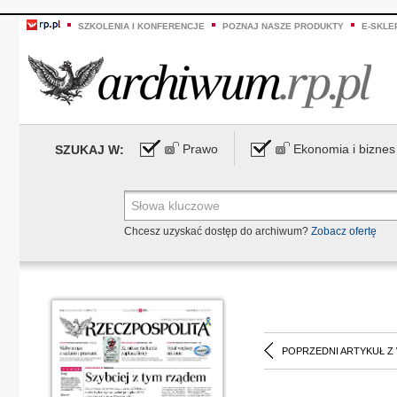
SZKOLENIA I KONFERENCJE
POZNAJ NASZE PRODUKTY
E-SKLE
Prawo
Ekonomia i biznes
SZUKAJ W:
Chcesz uzyskać dostęp do archiwum?
Zobacz ofertę
POPRZEDNI ARTYKUŁ Z