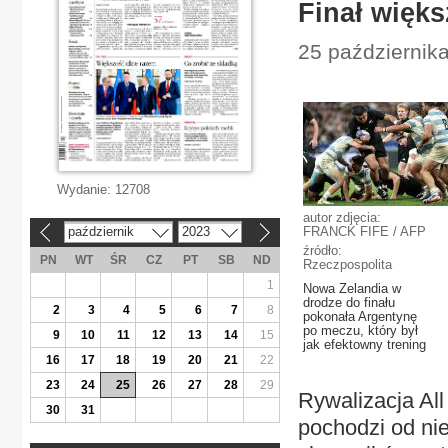
Finał więks
25 października
Wydanie:
12708
autor zdjęcia:
październik
2023
FRANCK FIFE / AFP
«
»
źródło:
PN
WT
ŚR
CZ
PT
SB
ND
Rzeczpospolita
1
Nowa Zelandia w
drodze do finału
2
3
4
5
6
7
8
pokonała Argentynę
po meczu, który był
9
10
11
12
13
14
15
jak efektowny trening
16
17
18
19
20
21
22
23
24
25
26
27
28
29
Rywalizacja All
30
31
pochodzi od ni